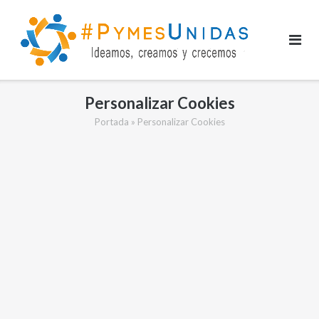
Saltar
al
contenido
Personalizar Cookies
Portada
»
Personalizar Cookies