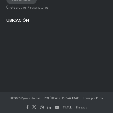
electrónico
Únete a otros 7 suscriptores
UBICACIÓN
© 2026
Pymes Unidas
POLÍTICA DE PRIVACIDAD
Tema por
Puro
TikTok
Threads