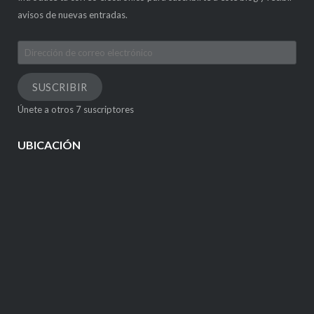
avisos de nuevas entradas.
Dirección
de
correo
SUSCRIBIR
electrónico
Únete a otros 7 suscriptores
UBICACIÓN