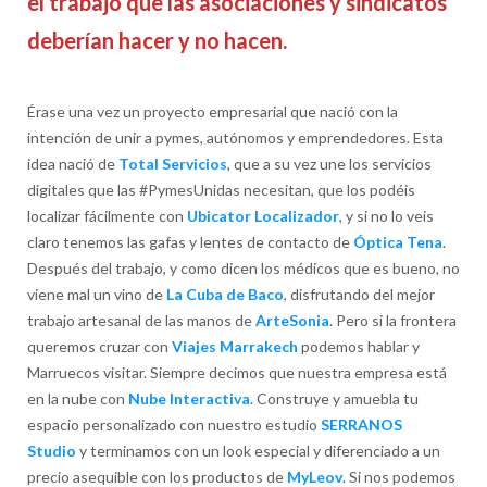
el trabajo que las asociaciones y sindicatos
deberían hacer y no hacen.
Érase una vez un proyecto empresarial que nació con la
intención de unir a pymes, autónomos y emprendedores. Esta
idea nació de
Total Servicios
, que a su vez une los servicios
digitales que las #PymesUnidas necesitan, que los podéis
localizar fácilmente con
Ubicator Localizador
, y si no lo veis
claro tenemos las gafas y lentes de contacto de
Óptica Tena
.
Después del trabajo, y como dicen los médicos que es bueno, no
viene mal un vino de
La Cuba de Baco
, disfrutando del mejor
trabajo artesanal de las manos de
ArteSonia
. Pero si la frontera
queremos cruzar con
Viajes Marrakech
podemos hablar y
Marruecos visitar. Siempre decimos que nuestra empresa está
en la nube con
Nube Interactiva
. Construye y amuebla tu
espacio personalizado con nuestro estudio
SERRANOS
Studio
y terminamos con un look especial y diferenciado a un
precio asequible con los productos de
MyLeov
. Si nos podemos