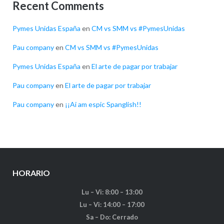
Recent Comments
Pymes Unidas España
en
CM vs SMM vs #PymesUnidas
Pau company
en
CM vs SMM vs #PymesUnidas
Pymes Unidas España
en
El arte de pagar por trabajar
Pau company
en
El arte de pagar por trabajar
Pau company
en
¡¡Ai am espic Spanglish!!
HORARIO
Lu – Vi: 8:00 – 13:00
Lu – Vi: 14:00 – 17:00
Sa – Do: Cerrado