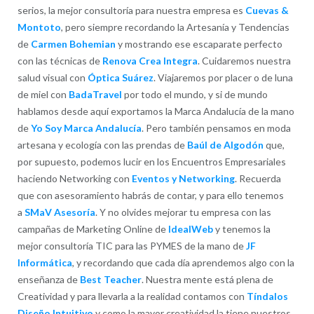
serios, la mejor consultoría para nuestra empresa es
Cuevas &
Montoto
, pero siempre recordando la Artesanía y Tendencias
de
Carmen Bohemian
y mostrando ese escaparate perfecto
con las técnicas de
Renova Crea Integra
. Cuidaremos nuestra
salud visual con
Óptica Suárez
. Viajaremos por placer o de luna
de miel con
BadaTravel
por todo el mundo, y si de mundo
hablamos desde aquí exportamos la Marca Andalucía de la mano
de
Yo Soy Marca Andalucía
. Pero también pensamos en moda
artesana y ecología con las prendas de
Baúl de Algodón
que,
por supuesto, podemos lucir en los Encuentros Empresariales
haciendo Networking con
Eventos y Networking
. Recuerda
que con asesoramiento habrás de contar, y para ello tenemos
a
SMaV Asesoría
. Y no olvides mejorar tu empresa con las
campañas de Marketing Online de
IdealWeb
y tenemos la
mejor consultoría TIC para las PYMES de la mano de
JF
Informática
, y recordando que cada día aprendemos algo con la
enseñanza de
Best Teacher
. Nuestra mente está plena de
Creatividad y para llevarla a la realidad contamos con
Tíndalos
Diseño Intuitivo
y como la mayor creatividad la tiene nuestros