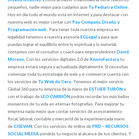
pequeños, nadie mejor para cuidarlos que
Tu Pediatra Online
.
Hoy en día todo el mundo está en internet y para destacar con
nuestra web es mejor contar con
Pau Company, Diseño y
Programación web
. Para tener toda nuestra empresa en
legalidad tenemos a nuestra asesoría
EGLegal
y para que
puedas lograr el equilibrio entre lo espiritual y lo material,
contamos con el consultor y coach para emprendedores
David
Moreno
. Con los servicios digitales 2.0 de
XenonFactory
tu
empresa estará segura y actualizada digitalmente. Si necesitas
comenzar toda tu estrategia de web y e-commerce cuenta con
los servicios de
Tu Web de Cero
. Tenemos el mejor servicio
Global 360 para tu empresa de la mano de
ESTHER TURÓN
y
con el trabajo de
LEO CARRIÓN
podrás recordar los más bellos
momentos de tu vida en eternas fotografías. Para mejorar tu
empresa nada mejor que contar servicios de asesoramiento
fiscal, laboral, contable y mercantil de la experimentada mano
de
CISEVAN
. Con los servicios de online de
PRD – RECURSOS
SOCIAL MEDIA
pondrás tu negocio al alcance de tus clientes. Y