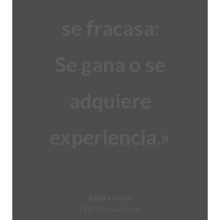
se
fracasa
:
Se gana o se
adquiere
experiencia.»
Endika Lousa
CEO, #PymesUnidas.