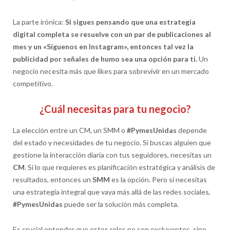
La parte irónica:
Si sigues pensando que una estrategia
digital completa se resuelve con un par de publicaciones al
mes y un «Síguenos en Instagram», entonces tal vez la
publicidad por señales de humo sea una opción para ti.
Un
negocio necesita más que likes para sobrevivir en un mercado
competitivo.
¿Cuál necesitas para tu negocio?
La elección entre un CM, un SMM o
#PymesUnidas
depende
del estado y necesidades de tu negocio. Si buscas alguien que
gestione la interacción diaria con tus seguidores, necesitas un
CM
. Si lo que requieres es planificación estratégica y análisis de
resultados, entonces un
SMM
es la opción. Pero si necesitas
una estrategia integral que vaya más allá de las redes sociales,
#PymesUnidas
puede ser la solución más completa.
Es crucial entender que estos roles no son excluyentes, sino