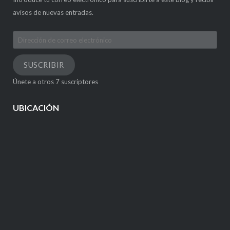
avisos de nuevas entradas.
Dirección
de
correo
SUSCRIBIR
electrónico
Únete a otros 7 suscriptores
UBICACIÓN