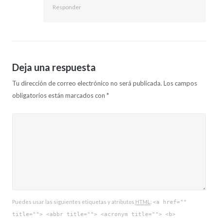
Responder
Deja una respuesta
Tu dirección de correo electrónico no será publicada.
Los campos
obligatorios están marcados con
*
Puedes usar las siguientes etiquetas y atributos
HTML
:
<a href=""
title=""> <abbr title=""> <acronym title=""> <b>