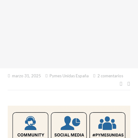
marzo 31, 2025
Pymes Unidas España
2 comentarios
Naveg
de
entra