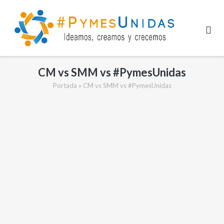
Saltar
al
contenido
CM vs SMM vs #PymesUnidas
Portada
»
CM vs SMM vs #PymesUnidas