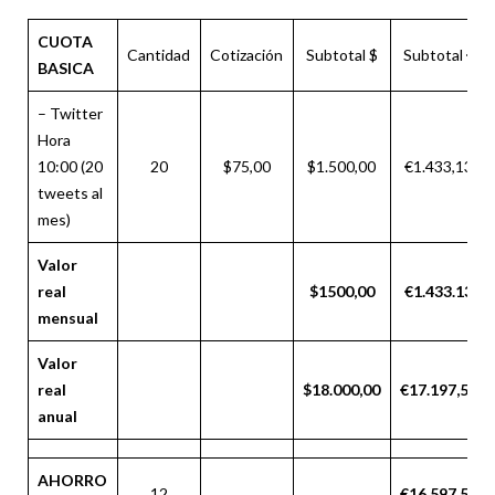
CUOTA
Cantidad
Cotización
Subtotal $
Subtotal €
BASICA
– Twitter
Hora
10:00 (20
20
$75,00
$1.500,00
€1.433,13
tweets al
mes)
Valor
real
$1500,00
€1.433.13
mensual
Valor
real
$18.000,00
€
17.19
7,56
anual
AHORRO
12
€16.597,56