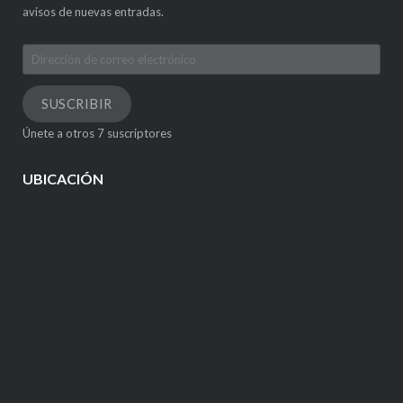
avisos de nuevas entradas.
Dirección
de
correo
SUSCRIBIR
electrónico
Únete a otros 7 suscriptores
UBICACIÓN