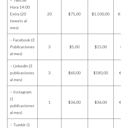
– Twitter
Hora 14:00
Extra (20
20
$75,00
$1.500,00
€143
tweets al
mes)
– Facebook (3
Publicaciones
3
$5,00
$15,00
€57
al mes)
– Linkedin (3
publicaciones
3
$60,00
$180,00
€687
al mes)
– Instagram
(1
1
$36,00
$36,00
€137
publicaciones
al mes)
– Tumblr (1