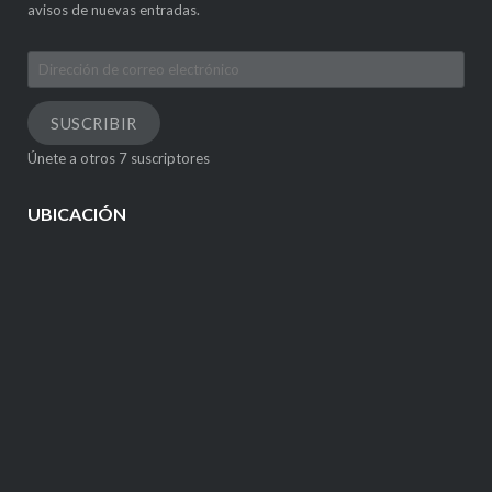
avisos de nuevas entradas.
Dirección
de
correo
SUSCRIBIR
electrónico
Únete a otros 7 suscriptores
UBICACIÓN