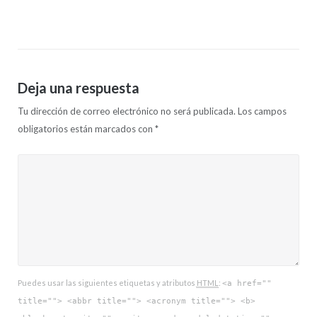
Deja una respuesta
Tu dirección de correo electrónico no será publicada.
Los campos
obligatorios están marcados con
*
Puedes usar las siguientes etiquetas y atributos
HTML
:
<a href=""
title=""> <abbr title=""> <acronym title=""> <b>