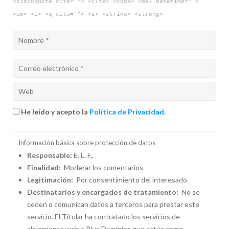
<blockquote cite=""> <cite> <code> <del datetime="">
<em> <i> <q cite=""> <s> <strike> <strong>
He leído y acepto la
Política de Privacidad
.
Información básica sobre protección de datos
Responsable:
E. L. F..
Finalidad:
Moderar los comentarios.
Legitimación:
Por consentimiento del interesado.
Destinatarios y encargados de tratamiento:
No se
ceden o comunican datos a terceros para prestar este
servicio. El Titular ha contratado los servicios de
alojamiento web a Plus Dominios que actúa como