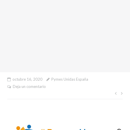
octubre 16, 2020
Pymes Unidas España
Deja un comentario
Nave
de
entr