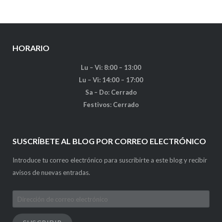
HORARIO
Lu – Vi: 8:00 – 13:00
Lu – Vi: 14:00 – 17:00
Sa – Do: Cerrado
Festivos: Cerrado
SUSCRÍBETE AL BLOG POR CORREO ELECTRÓNICO
Introduce tu correo electrónico para suscribirte a este blog y recibir
avisos de nuevas entradas.
Dirección
de
correo