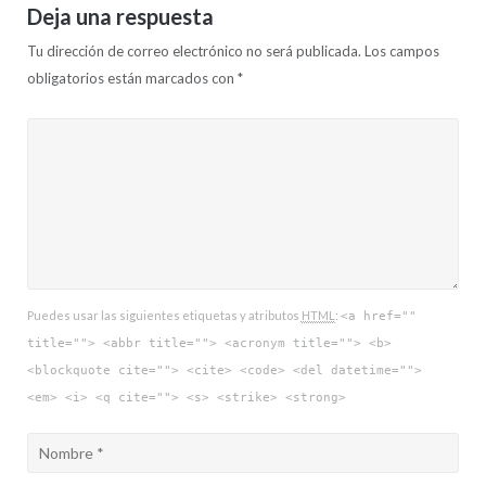
Deja una respuesta
Tu dirección de correo electrónico no será publicada.
Los campos
obligatorios están marcados con
*
Puedes usar las siguientes etiquetas y atributos
HTML
:
<a href=""
title=""> <abbr title=""> <acronym title=""> <b>
<blockquote cite=""> <cite> <code> <del datetime="">
<em> <i> <q cite=""> <s> <strike> <strong>