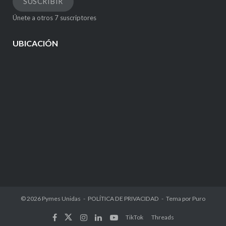
SUSCRIBIR
electrónico
Únete a otros 7 suscriptores
UBICACIÓN
© 2026
Pymes Unidas
POLÍTICA DE PRIVACIDAD
Tema por
Puro
TikTok
Threads