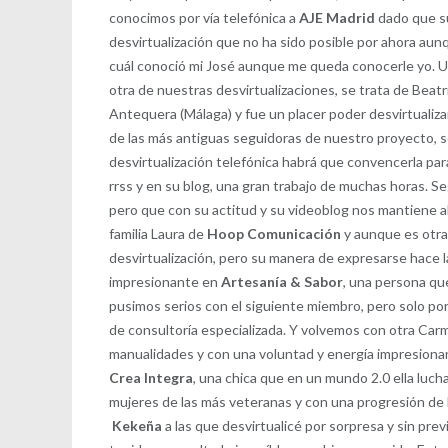
conocimos por vía telefónica a
AJE Madrid
dado que su
desvirtualización que no ha sido posible por ahora au
cuál conoció mi José aunque me queda conocerle yo. Un
otra de nuestras desvirtualizaciones, se trata de Beatr
Antequera (Málaga) y fue un placer poder desvirtualizar
de las más antiguas seguidoras de nuestro proyecto, s
desvirtualización telefónica habrá que convencerla pa
rrss y en su blog, una gran trabajo de muchas horas.
pero que con su actitud y su videoblog nos mantiene a
familia Laura de
Hoop Comunicación
y aunque es otra
desvirtualización, pero su manera de expresarse hace 
impresionante en
Artesanía & Sabor
, una persona qu
pusimos serios con el siguiente miembro, pero solo por
de consultoría especializada. Y volvemos con otra Car
manualidades y con una voluntad y energía impresionan
Crea Integra
, una chica que en un mundo 2.0 ella luch
mujeres de las más veteranas y con una progresión de l
Kekeña
a las que desvirtualicé por sorpresa y sin pre