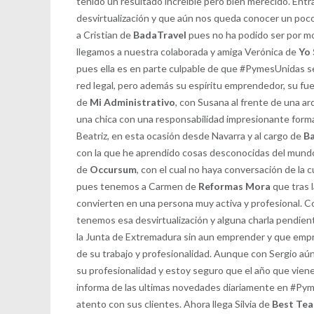
tenido un resultado increíble pero bien merecido. Ent
desvirtualización y que aún nos queda conocer un poco 
a Cristian de
BadaTravel
pues no ha podido ser por mot
llegamos a nuestra colaborada y amiga Verónica de
Yo
pues ella es en parte culpable de que #PymesUnidas s
red legal, pero además su espíritu emprendedor, su fue
de
Mi Administrativo
, con Susana al frente de una ar
una chica con una responsabilidad impresionante for
Beatriz, en esta ocasión desde Navarra y al cargo de
B
con la que he aprendido cosas desconocidas del mundo
de
Occursum
, con el cual no haya conversación de la 
pues tenemos a Carmen de
Reformas Mora
que tras l
convierten en una persona muy activa y profesional. C
tenemos esa desvirtualización y alguna charla pendie
la Junta de Extremadura sin aun emprender y que emp
de su trabajo y profesionalidad. Aunque con Sergio a
su profesionalidad y estoy seguro que el año que vien
informa de las ultimas novedades diariamente en #Pyme
atento con sus clientes. Ahora llega Silvia de
Best Tea