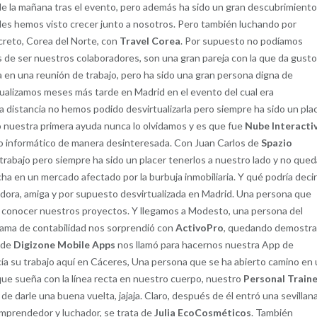
 de la mañana tras el evento, pero además ha sido un gran descubrimient
e les hemos visto crecer junto a nosotros. Pero también luchando por
ecreto, Corea del Norte, con
Travel Corea
. Por supuesto no podíamos
 de ser nuestros colaboradores, son una gran pareja con la que da gust
a en una reunión de trabajo, pero ha sido una gran persona digna de
tualizamos meses más tarde en Madrid en el evento del cual era
 la distancia no hemos podido desvirtualizarla pero siempre ha sido un pla
to nuestra primera ayuda nunca lo olvidamos y es que fue
Nube Interacti
jo informático de manera desinteresada. Con Juan Carlos de
Spazio
trabajo pero siempre ha sido un placer tenerlos a nuestro lado y no que
a en un mercado afectado por la burbuja inmobiliaria. Y qué podría deci
adora, amiga y por supuesto desvirtualizada en Madrid. Una persona que
a conocer nuestros proyectos. Y llegamos a Modesto, una persona del
rama de contabilidad nos sorprendió con
ActivoPro
, quedando demostr
n de
Digizone Mobile Apps
nos llamó para hacernos nuestra App de
ía su trabajo aquí en Cáceres, Una persona que se ha abierto camino en
 que sueña con la línea recta en nuestro cuerpo, nuestro
Personal Train
 de darle una buena vuelta, jajaja. Claro, después de él entró una sevillan
emprendedor y luchador, se trata de
Julia EcoCosméticos
. También