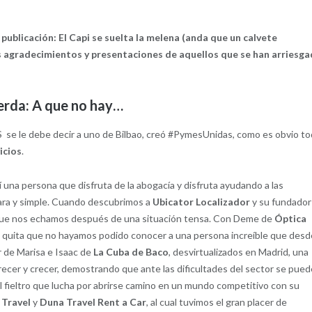
publicación: El Capi se suelta la melena (anda que un calvete
os agradecimientos y presentaciones de aquellos que se han arriesg
rda: A que no hay…
 se le debe decir a uno de Bilbao, creó #PymesUnidas, como es obvio t
icios
.
í una persona que disfruta de la abogacía y disfruta ayudando a las
ara y simple. Cuando descubrimos a
Ubicator Localizador
y su fundador
s que nos echamos después de una situación tensa. Con Deme de
Óptica
no quita que no hayamos podido conocer a una persona increíble que des
r de Marisa e Isaac de
La Cuba de Baco
, desvirtualizados en Madrid, una
recer y crecer, demostrando que ante las dificultades del sector se pue
del fieltro que lucha por abrirse camino en un mundo competitivo con su
 Travel
y
Duna Travel Rent a Car
, al cual tuvimos el gran placer de