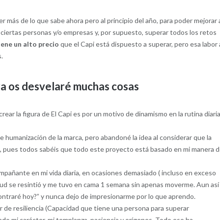
r más de lo que sabe ahora pero al principio del año, para poder mejorar 
ciertas personas y/o empresas y, por supuesto, superar todos los retos
iene un alto precio
que el Capi está dispuesto a superar, pero esa labor 
s.
a os desvelaré muchas cosas
ar la figura de El Capi es por un motivo de dinamismo en la rutina diari
 humanización de la marca, pero abandoné la idea al considerar que la
 pues todos sabéis que todo este proyecto está basado en mi manera 
ompañante en mi vida diaria, en ocasiones demasiado ( incluso en exceso
 salud se resintió y me tuvo en cama 1 semana sin apenas moverme. Aun así
contraré hoy?” y nunca dejo de impresionarme por lo que aprendo.
r de resiliencia (Capacidad que tiene una persona para superar
tado mi carácter, mi templanza, paciencia y orígenes. Todo eso ha