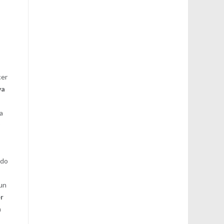
o
o
cer
va
da
r
ado
 un
er
a