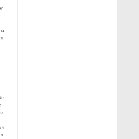
ar
una
te
,
de
o
do
o y
ro