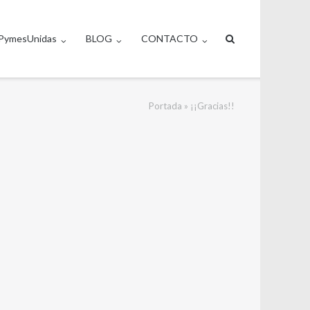
PymesUnidas
BLOG
CONTACTO
Portada
»
¡¡Gracias!!