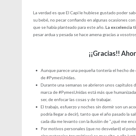
La verdad es que El Capi le hubiese gustado poder sabe
su bebé, no pecar confiando en algunas ocasiones con 
que se había planteado para este año.
La excelencia t
pesar ardua y pesada se hace amena gracias a vosotro
¡¡Gracias!!
Ahor
Aunque parece una pequeña tontería el hecho de cre
de #PymesUnidas.
Durante una semanas se abrieron unos capítulos de
marca de #PymesUnidas está más que humanizada,
ser, de enfocar las cosas y de trabajar.
El trabajo, esfuerzo y noches sin dormir son un ac
podría llegar a decir), tanto que el año pasado la
cada día me levanto con la ilusión de “¿qué me en
Por motivos personales (que no desvelaré) el pode
circunstancias traumáticas) es muy alto, a ello jun