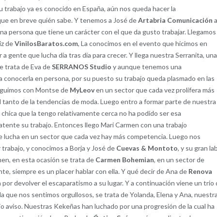
 trabajo ya es conocido en España, aún nos queda hacer la
nque en breve quién sabe. Y tenemos a José de
Artabria Comunicación
a
a persona que tiene un carácter con el que da gusto trabajar. Llegamos
iz de
VinilosBaratos.com
, La conocimos en el evento que hicimos en
 a gente que lucha dia tras dia para crecer. Y llega nuestra Serranita, un
e trata de Eva de
SERRANOS Studio
y aunque tenemos una
ra conocerla en persona, por su puesto su trabajo queda plasmado en las
 Seguimos con Montse de
MyLeov
en un sector que cada vez prolifera más
l tanto de la tendencias de moda. Luego entro a formar parte de nuestra
 chica que la tengo relativamente cerca no ha podido ser esa
latente su trabajo. Entonces llego Mari Carmen con una trabajo
e lucha en un sector que cada vez hay más competencia. Luego nos
 trabajo, y conocimos a Borja y José de
Cuevas & Montoto
, y su gran la
men, en esta ocasión se trata de
Carmen Bohemian
, en un sector de
te, siempre es un placer hablar con ella. Y qué decir de Ana de
Renova
a por devolver el escaparatismo a su lugar. Y a continuación viene un trio
a que nos sentimos orgullosos, se trata de Yolanda, Elena y Ana, nuestr
vio aviso. Nuestras Kekeñas han luchado por una progresión de la cual ha