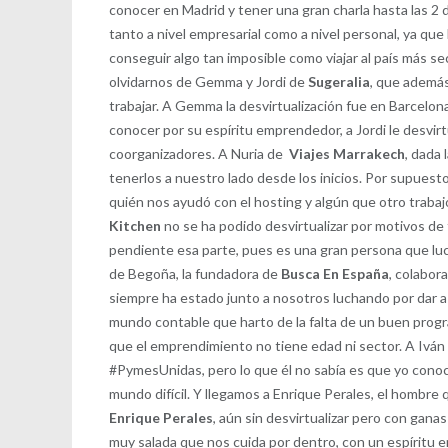
conocer en Madrid y tener una gran charla hasta las 2
tanto a nivel empresarial como a nivel personal, ya qu
conseguir algo tan imposible como viajar al país más s
olvidarnos de Gemma y Jordi de
Sugeralia
, que además
trabajar. A Gemma la desvirtualización fue en Barcelon
conocer por su espíritu emprendedor, a Jordi le desvir
coorganizadores. A Nuria de
Viajes Marrakech
, dada
tenerlos a nuestro lado desde los inicios. Por supues
quién nos ayudó con el hosting y algún que otro traba
Kitchen
no se ha podido desvirtualizar por motivos de 
pendiente esa parte, pues es una gran persona que luch
de Begoña, la fundadora de
Busca En España
, colabor
siempre ha estado junto a nosotros luchando por dar 
mundo contable que harto de la falta de un buen prog
que el emprendimiento no tiene edad ni sector. A Ivá
#PymesUnidas, pero lo que él no sabía es que yo conoc
mundo difícil. Y llegamos a Enrique Perales, el hombre
Enrique Perales
, aún sin desvirtualizar pero con ganas
muy salada que nos cuida por dentro, con un espíritu 