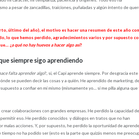
o a pesar de zancadillas, traiciones, puñaladas y algún intento de quer
ierto, último del año), el motivo es hacer una resumen de este año co
do, lo que hemos perdido, agradecimientos varios y por supuesto c
que… ¿
a qué no hay huevos a hacer algo asi
?
rque siempre sigo aprendiendo
hace falta aprender algo
?, si, el Capi aprende siempre. Por desgracia este
ónde se pueden decir las cosas y a quién. He aprendido de marketing, d
or supuesto a confiar en mí mismo (mismamente yo… si me pilla alguna que
 crear colaboraciones con grandes empresas. He perdido la capacidad d
 permitir eso. He perdido conocidos y diálogos en tratos que no han
or malas acciones. Y, por supuesto, he perdido la oportunidad de aprend
de tiempo no ha podido ser (esto es la parte que quizás menos me preocu