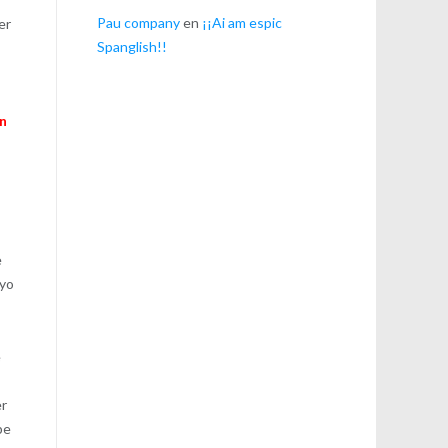
Pau company
en
¡¡Ai am espic
er
Spanglish!!
n
on
e
 yo
e
er
pe