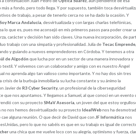
ra a continuación Juan Pedro de
Óptica Suárez
, aún pendiente de esa
más a fondo, pero todo llega. Y por supuesto, también toca desvirtualiz
ivos de trabajo, a pesar de tenerlo cerca no se ha dado la ocasión. Y
 Soy Marca Andalucía
, desvirtualizada y con largas charlas telefónicas,
ea lo que es, pues me aconsejó en mis primeros pasos para poder crear 
rza, carácter y decisión han sido claves. Una nueva incorporación, de par
duo trabajo con una simpatía y profesionalidad. Julia de
Tecac Emprende
mando y guiando a nuevos emprendedores en Córdoba. Y tenemos a otra
aúl de Algodón
que lucha por en un sector de una manera innovadora y
 textil. Y volvemos con un colaborador y amigo con es nuestro Ángel
cual no aprenda algo tan valioso como importante. Y no hay dos sin tres
a crisis de la burbuja inmobiliaria su lucha constante y su ánimo la
on Javier de
R3 Cyber Security
, un profesional de la ciberseguridad
nte que nos apuntamos. Y llegamos a Samuel, al que conocí en un evento 
rendió con su proyecto
SMaV Asesoría
, un joven del que estoy orgullos
ún no nos hemos desvirtualizado su proyecto
IdealWeb
nos ha desmotra
e cae alguna reunión. O que decir de David que con
JF Informática
nos
sUnidas, pero lo que no sabéis es que en su trabajo es igual de correct
cher
una chica que me vuelve loco con su alegría, optimismo y fuerza, cla