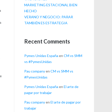
MARKETING ESTACIONAL BIEN
a
HECHO
VERANO Y NEGOCIO: PARAR
a
TAMBIÉN ES ESTRATEGIA
Recent Comments
Pymes Unidas España
en
CM vs SMM
a
vs #PymesUnidas
Pau company
en
CM vs SMM vs
de
#PymesUnidas
Pymes Unidas España
en
El arte de
pagar por trabajar
Pau company
en
El arte de pagar por
trabajar