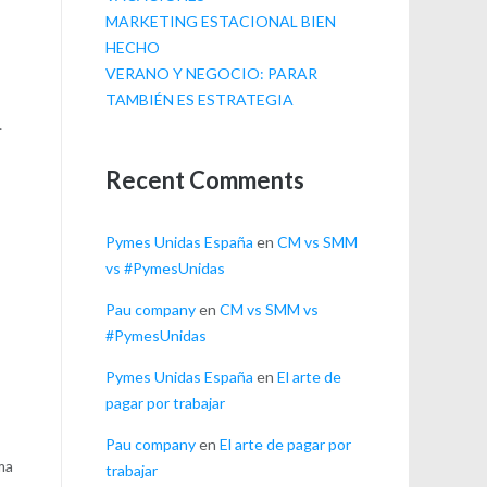
MARKETING ESTACIONAL BIEN
HECHO
VERANO Y NEGOCIO: PARAR
TAMBIÉN ES ESTRATEGIA
…
Recent Comments
Pymes Unidas España
en
CM vs SMM
vs #PymesUnidas
Pau company
en
CM vs SMM vs
s
#PymesUnidas
Pymes Unidas España
en
El arte de
pagar por trabajar
Pau company
en
El arte de pagar por
rma
trabajar