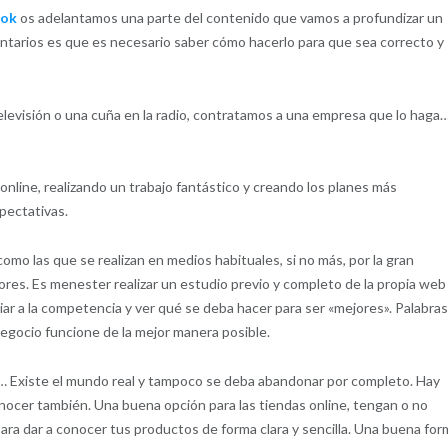
ook
os adelantamos una parte del contenido que vamos a profundizar un
tarios es que es necesario saber cómo hacerlo para que sea correcto y
evisión o una cuña en la radio, contratamos a una empresa que lo haga
nline, realizando un trabajo fantástico y creando los planes más
pectativas.
omo las que se realizan en medios habituales, si no más, por la gran
res. Es menester realizar un estudio previo y completo de la propia web
iar a la competencia y ver qué se deba hacer para ser «mejores». Palabra
egocio funcione de la mejor manera posible.
bs… Existe el mundo real y tampoco se deba abandonar por completo. Hay
nocer también. Una buena opción para las tiendas online, tengan o no
para dar a conocer tus productos de forma clara y sencilla. Una buena fo