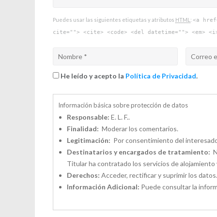
Puedes usar las siguientes etiquetas y atributos
HTML
:
<a href
cite=""> <cite> <code> <del datetime=""> <em> <i
He leído y acepto la
Política de Privacidad
.
Información básica sobre protección de datos
Responsable:
E. L. F..
Finalidad:
Moderar los comentarios.
Legitimación:
Por consentimiento del interesado
Destinatarios y encargados de tratamiento:
No
Titular ha contratado los servicios de alojamien
Derechos:
Acceder, rectificar y suprimir los datos
Información Adicional:
Puede consultar la inform