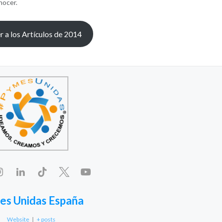
nocer.
r a los Artículos de 2014
es Unidas España
Website
|
+ posts