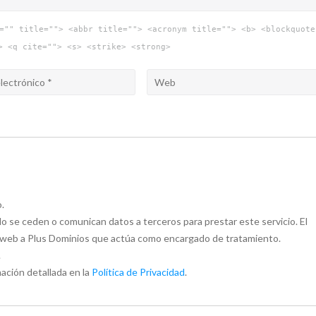
="" title=""> <abbr title=""> <acronym title=""> <b> <blockquote
> <q cite=""> <s> <strike> <strong>
.
 se ceden o comunican datos a terceros para prestar este servicio. El
to web a Plus Dominios que actúa como encargado de tratamiento.
.
ación detallada en la
Política de Privacidad
.