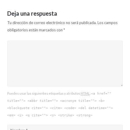
Deja una respuesta
Tu dirección de correo electrónico no será publicada.
Los campos
obligatorios están marcados con
*
Puedes usar las siguientes etiquetas y atributos
HTML
:
<a href=""
title=""> <abbr title=""> <acronym title=""> <b>
<blockquote cite=""> <cite> <code> <del datetime="">
<em> <i> <q cite=""> <s> <strike> <strong>