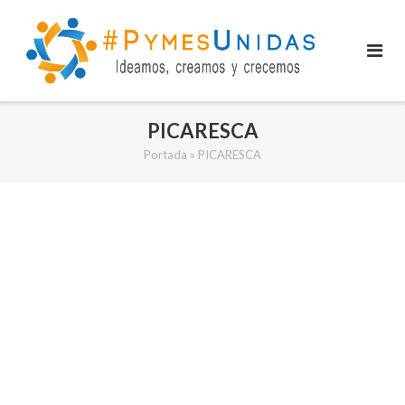
Saltar
al
contenido
PICARESCA
Portada
»
PICARESCA