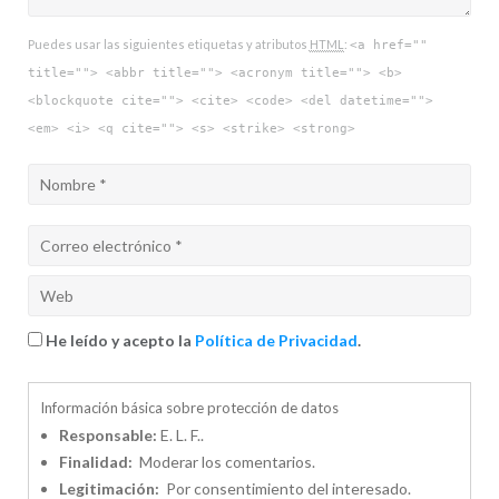
Puedes usar las siguientes etiquetas y atributos
HTML
:
<a href=""
title=""> <abbr title=""> <acronym title=""> <b>
<blockquote cite=""> <cite> <code> <del datetime="">
<em> <i> <q cite=""> <s> <strike> <strong>
He leído y acepto la
Política de Privacidad
.
Información básica sobre protección de datos
Responsable:
E. L. F..
Finalidad:
Moderar los comentarios.
Legitimación:
Por consentimiento del interesado.