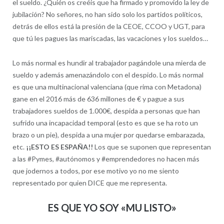
el sueldo. ¿Quién os creéis que ha firmado y promovido la ley de
jubilación? No señores, no han sido solo los partidos políticos,
detrás de ellos está la presión de la CEOE, CCOO y UGT, para
que tú les pagues las mariscadas, las vacaciones y los sueldos…
Lo más normal es hundir al trabajador pagándole una mierda de
sueldo y además amenazándolo con el despido. Lo más normal
es que una multinacional valenciana (que rima con Metadona)
gane en el 2016 más de 636 millones de € y pague a sus
trabajadores sueldos de 1.000€, despida a personas que han
sufrido una incapacidad temporal (esto es que se ha roto un
brazo o un pie), despida a una mujer por quedarse embarazada,
etc.
¡¡ESTO ES ESPAÑA!!
Los que se suponen que representan
a las #Pymes, #autónomos y #emprendedores no hacen más
que jodernos a todos, por ese motivo yo no me siento
representado por quien DICE que me representa.
ES QUE YO SOY «MU LISTO»