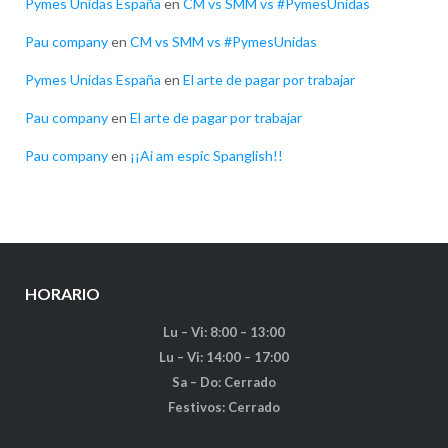
Pymes Unidas España
en
CM vs SMM vs #PymesUnidas
Pau company
en
CM vs SMM vs #PymesUnidas
Pymes Unidas España
en
El arte de pagar por trabajar
Pau company
en
El arte de pagar por trabajar
Pau company
en
¡¡Ai am espic Spanglish!!
HORARIO
Lu – Vi: 8:00 – 13:00
Lu – Vi: 14:00 – 17:00
Sa – Do: Cerrado
Festivos: Cerrado