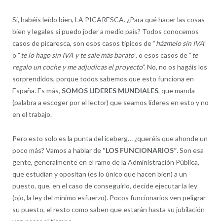
Si, habéis leído bien, LA PICARESCA. ¿Para qué hacer las cosas
bien y legales si puedo joder a medio país? Todos conocemos
casos de picaresca, son esos casos típicos de “
házmelo sin IVA
”
o “
te lo hago sin IVA y te sale más barato
”, o esos casos de “
te
regalo un coche y me adjudicas el proyecto
”. No, no os hagáis los
sorprendidos, porque todos sabemos que esto funciona en
España. Es más,
SOMOS LIDERES MUNDIALES
, que manda
(palabra a escoger por el lector) que seamos líderes en esto y no
en el trabajo.
Pero esto solo es la punta del iceberg… ¿queréis que ahonde un
poco más? Vamos a hablar de
“LOS FUNCIONARIOS”
. Son esa
gente, generalmente en el ramo de la Administración Pública,
que estudian y opositan (es lo único que hacen bien) a un
puesto, que, en el caso de conseguirlo, decide ejecutar la ley
(ojo, la ley del mínimo esfuerzo). Pocos funcionarios ven peligrar
su puesto, el resto como saben que estarán hasta su jubilación