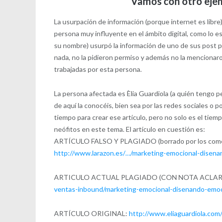
Vamos con otro ejem
La usurpación de información (porque internet es libre
persona muy influyente en el ámbito digital, como lo e
su nombre) usurpó la información de uno de sus post pa
nada, no la pidieron permiso y además no la mencionaron
trabajadas por esta persona.
La persona afectada es Èlia Guardiola (a quién tengo p
de aquí la conocéis, bien sea por las redes sociales o p
tiempo para crear ese artículo, pero no solo es el tiem
neófitos en este tema. El artículo en cuestión es:
ARTÍCULO FALSO Y PLAGIADO (borrado por los comen
http://www.larazon.es/…/marketing-emocional-disen
ARTICULO ACTUAL PLAGIADO (CON NOTA ACLA
ventas-inbound/marketing-emocional-disenando-emo
ARTÍCULO ORIGINAL:
http://www.eliaguardiola.com