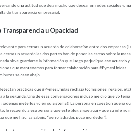
bservando una actitud que deja mucho que desear en redes sociales y, m
alta de transparencia empresarial.
 Transparencia u Opacidad
 relevante para cerrar un acuerdo de colaboración entre dos empresas (L
e cerrar un acuerdo las dos partes han de poner las cartas sobre la mesa
e nada sirve guardarse la información que luego perjudique ese acuerdo y
euniones que mantenemos para formar colaboración para #PymesUnidas
 minutos se caen abajo.
detectan prácticas que #PymesUnidas rechaza (comisiones, regalos, etc)
ia a la segunda. Una de esas conversaciones incluso me dijo que yo tenía
 y ¡¡además meterlos yo en su sistema!! La persona en cuestión quería q
erto, le recuerdo a esa persona que este blog sigue aquí y que su jefe no 
aza que me hizo, ya sabéis: “perro ladrador, poco mordedor”).