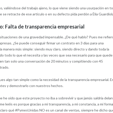
, valiéndose del trabajo ajeno, lo que viene siendo una usurpación en t
ue se retracte de ese artículo o en su defecto pida perdón a Èlia Guardiol
: Falta de transparencia empresarial
 situaciones de una gravedad impensable. ¿De qué hablo? Pues me refier
mpresas. ¿Se puede conseguir firmar un contrato en 3 días para una
 la manera más simple: siendo muy claro, siendo directo y dando toda la
ndo todo lo que el necesita y las veces que sea necesario para que quede
l en tan solo una conversación de 20 minutos y compitiendo con 45
trado.
es algo tan simple como la necesidad de la transparencia empresarial. E
tes y demostrarlo con nuestros hechos.
e he oído que este proyecto no iba a sobrevivir y que jamás saldría dela
me leéis es porque gracias a mi transparencia, a mi constancia, a mi form
 claro qué #PymesUnidas NO es un canal de ventas, siempre he dicho qu