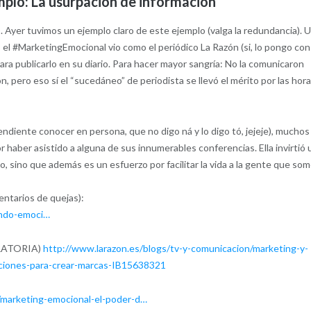
plo: La usurpación de información
). Ayer tuvimos un ejemplo claro de este ejemplo (valga la redundancia). 
s el #MarketingEmocional vio como el periódico La Razón (si, lo pongo con
ra publicarlo en su diario. Para hacer mayor sangría: No la comunicaron
, pero eso sí el “sucedáneo” de periodista se llevó el mérito por las hor
endiente conocer en persona, que no digo ná y lo digo tó, jejeje), muchos
or haber asistido a alguna de sus innumerables conferencias. Ella invirtió 
po, sino que además es un esfuerzo por facilitar la vida a la gente que so
tarios de quejas):
ando-emoci…
RATORIA)
http://www.larazon.es/blogs/tv-y-comunicacion/marketing-y-
ciones-para-crear-marcas-IB15638321
/marketing-emocional-el-poder-d…