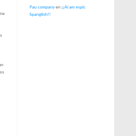
Pau company
en
¡¡Ai am espic
Una
Spanglish!!
as
un
mos