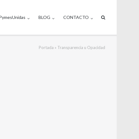
PymesUnidas
BLOG
CONTACTO
Portada
»
Transparencia u Opacidad