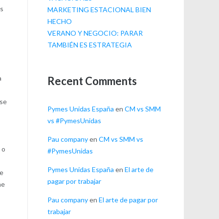
ás
MARKETING ESTACIONAL BIEN
HECHO
VERANO Y NEGOCIO: PARAR
TAMBIÉN ES ESTRATEGIA
a
Recent Comments
 se
Pymes Unidas España
en
CM vs SMM
vs #PymesUnidas
Pau company
en
CM vs SMM vs
 o
#PymesUnidas
Pymes Unidas España
en
El arte de
ue
pagar por trabajar
me
Pau company
en
El arte de pagar por
trabajar