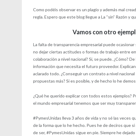
Como podéis observar es un plagio y además mal creado
regla. Espero que este blog llegue a La “sin” Razón y q
Vamos con otro ejemplo
La falta de transparencia empresarial puede ocasionar
no dejar ciertas actitudes o formas de trabajo entre e
colaboración a nivel nacional? Si, se puede. ¿Cómo? De
información que necesita el futuro proveedor. Explica
aclarado todo. ¿Conseguir un contrato a nivel naciona
propuestas más? Si es posible, y de hecho lo he demos
¿Qué he querido explicar con todos estos ejemplos? Pu
el mundo empresarial tenemos que ser muy transparen
#PymesUnidas lleva 3 años de vida y no sé las veces qu
de la forma que lo he hecho. Pues he de deciros que si 
de ser, #PymesUnidas sigue en pie. Siempre he dejado