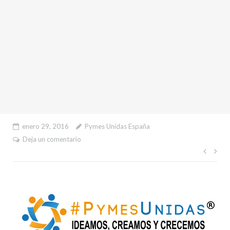
enero 29, 2016
Pymes Unidas España
Deja un comentario
Nave
de
entr