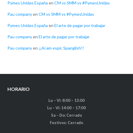
Pymes Unidas España
en
CM vs SMM vs #PymesUnidas
Pau company
en
CM vs SMM vs #PymesUnidas
Pymes Unidas España
en
El arte de pagar por trabajar
Pau company
en
El arte de pagar por trabajar
Pau company
en
¡¡Ai am espic Spanglish!!
HORARIO
Lu – Vi: 8:00 – 13:00
Lu – Vi: 14:00 – 17:00
Sa – Do: Cerrado
Festivos: Cerrado