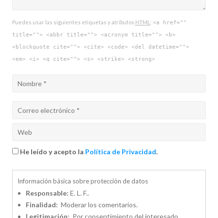
Puedes usar las siguientes etiquetas y atributos
HTML
:
<a href=""
title=""> <abbr title=""> <acronym title=""> <b>
<blockquote cite=""> <cite> <code> <del datetime="">
<em> <i> <q cite=""> <s> <strike> <strong>
He leído y acepto la
Política de Privacidad
.
Información básica sobre protección de datos
Responsable:
E. L. F..
Finalidad:
Moderar los comentarios.
Legitimación:
Por consentimiento del interesado.