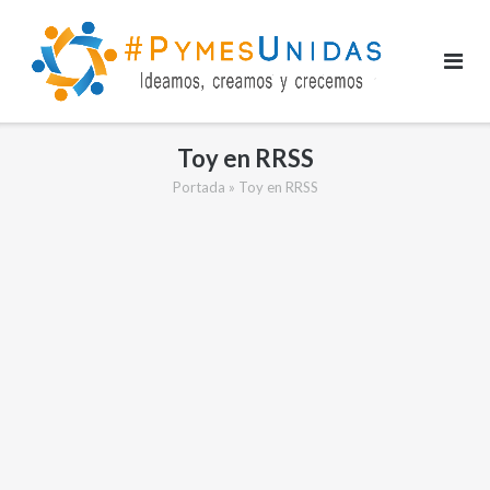
Saltar
al
contenido
Toy en RRSS
Portada
»
Toy en RRSS