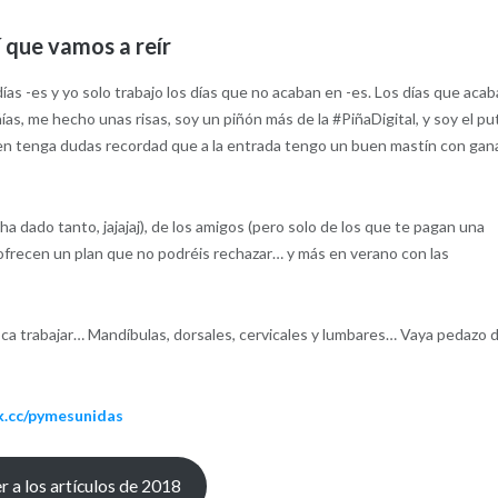
 que vamos a reír
as -es y yo solo trabajo los días que no acaban en -es. Los días que aca
as, me hecho unas risas, soy un piñón más de la #PiñaDigital, y soy el pu
ien tenga dudas recordad que a la entrada tengo un buen mastín con gan
ha dado tanto, jajajaj), de los amigos (pero solo de los que te pagan una
s ofrecen un plan que no podréis rechazar… y más en verano con las
a trabajar… Mandíbulas, dorsales, cervicales y lumbares… Vaya pedazo 
nk.cc/pymesunidas
r a los artículos de 2018