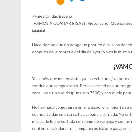
Pymes Unidas España
¡VAMOS A CONTAR RISAS! ¡Ríete, coño! Que pareces un
jajajaja)
Hace tiempo que no pongo un post en el cual os desenc
después de la tontería del día de ayer (No es lo mismo 
¡VAMO
Ya sabéis que me encanta que os eche un ojo… pero es
tendría que comprar otro. Pero la verdad es que tengo
toca… casi un sueldo (pues son 750€) y eso duele para t
No hay nada como reírse en el trabajo, el ambiente se c
cuando te das cuenta se ha acabado la jornada. No ent
mezclado leche cortada con zumo de naranja, y con un mal 
contento, saludar a tus compañeros (si, que pasa, yo sal