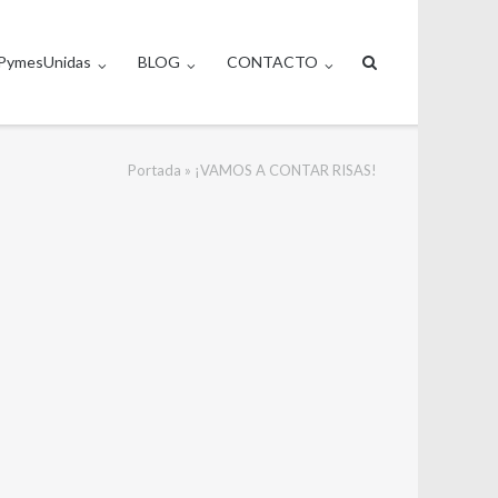
PymesUnidas
BLOG
CONTACTO
Portada
»
¡VAMOS A CONTAR RISAS!