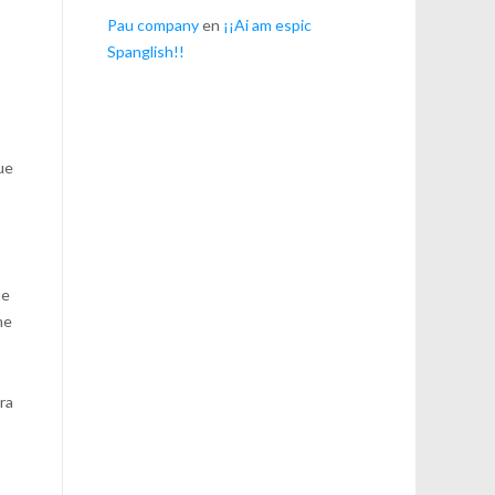
Pau company
en
¡¡Ai am espic
Spanglish!!
ue
me
me
ara