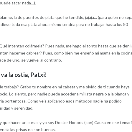
 puede sacar nada…).
larme, la de puentes de plata que he tendido, jajaja… (para quien no sep
endiese toda esa plata ahora mismo tendría para no trabajar hasta los 80
¿Qué intentan colármela? Pues nada, me hago el tonto hasta que se den l
intentan hacerme cabrear? Pues, como bien me enseñó mi mama en la cocin
hace de uno, se vuelve, al contrario.
 va la ostia, Patxi!
e trabajo? Grabo tu nombre en mi cabeza y me olvido de ti cuando haya
cio. Lo siento, pero nadie puede acceder a mi lista negra o a la blanca y
ria portentosa. Como veis aplicando esos métodos nadie ha podido
ilidad y serenidad.
ay que hacer un curso, y yo soy Doctor Honoris (con) Causa en ese temari
iencia las prisas no son buenas.