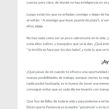
cuesta, pero claro, de donde no hay inteligencia no se
Luego están los que se enfadan conmigo y dejan de hab
el refrán: “
A enemigo que huye, puente de plata
”), si v
años, jajaja.
No hay nada como ser un poco cabroncete en la vida. 
ostia ellos solitos, y tranquilos que se la dan. ¿Qué 
“
la tortilla se hace por los dos lados
”, y todo lo que se 
¡Ay
¿Qué pasas de mí cuando te ofrezco una oportunidad d
nuevas posibilidades de trabajo, aunque cierres tu nego
nadie podrá hackearla, es lo bueno de tener una memo
conseguir evitar que yo cada día me levante con tranqu
Que Soy de Bilbo de toda la vida y para joderme a mí h
Dicen que la Paciencia es la madre “pa’ciencia” y en la c