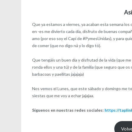
Así
Que ya estamos a viernes, ya acaban esta semana los dí
en -es me divierto cada día, disfruto de buenas compañí
amo (por eso soy el Capi de #PymesUnidas), y para qu
de comer (que no digo ná y lo digo tó).
Que tengáis un buen día y disfrutad de la vida (que me 
ronda ellos y una tú) y de la familia (que seguro que o
barbacoas y paellitas jajajaja)
Nos vemos el Lunes, que este sábado y domingo me toc
siestas que me voy a echar jajajaa.
Síguenos en nuestras redes sociales:
https://tapli
Volve