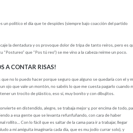
 político el día que te despides (siempre bajo coacción del partido
aje la dentadura y os provoque dolor de tripa de tanto reíros, pero es q
tu “Postureo” que “Pos tú reo”) se me vino a la cabeza reírme un poco.
S A CONTAR RISAS!
 que no lo puedo hacer porque seguro que alguno se quedaría con el y 
 un ojo que vale un montón, no sabéis lo que me cuesta pagarlo cuando 
ener un trocito de plástico, eso sí, muy bonito y con dibujitos.
onvierte en distendido, alegre, se trabaja mejor y, por encima de todo, p
iendo a esa gente que se levanta refunfuñando, con cara de haber
rollito… Con lo fácil que es saltar de la cama para ir a trabajar, llegar
udo a mi amiguita imaginaria cada día, que es mu jodío currar solo), y