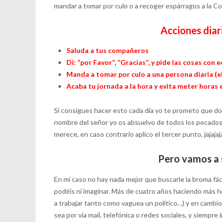
mandar a tomar por culo o a recoger espárragos a la Co
Acciones diar
Saluda a tus compañeros
Di: “por Favor”, “Gracias”, y pide las cosas con 
Manda a tomar por culo a una persona diaria (el
Acaba tu jornada a la hora y evita meter horas 
Si consigues hacer esto cada día yo te prometo que dorm
nombre del señor yo os absuelvo de todos los pecados,
merece, en caso contrario aplico el tercer punto, jajajaj
Pero vamos a s
En mi caso no hay nada mejor que buscarle la broma fáci
podéis ni imaginar. Más de cuatro años haciendo más h
a trabajar tanto como vaguea un político…) y en cambi
sea por vía mail, telefónica o redes sociales, y siempr