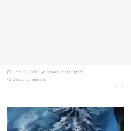
junio 12, 2020
Pymes Unidas España
Deja un comentario
Nave
de
entr