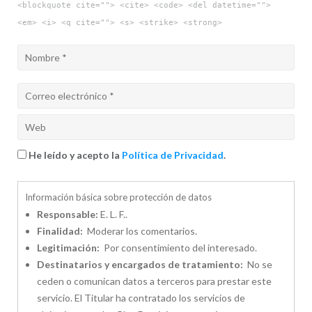
<blockquote cite=""> <cite> <code> <del datetime="">
<em> <i> <q cite=""> <s> <strike> <strong>
He leído y acepto la
Política de Privacidad
.
Información básica sobre protección de datos
Responsable:
E. L. F..
Finalidad:
Moderar los comentarios.
Legitimación:
Por consentimiento del interesado.
Destinatarios y encargados de tratamiento:
No se
ceden o comunican datos a terceros para prestar este
servicio. El Titular ha contratado los servicios de