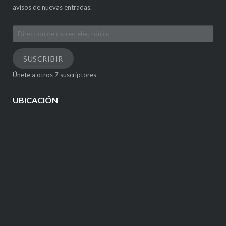
avisos de nuevas entradas.
Dirección
de
correo
SUSCRIBIR
electrónico
Únete a otros 7 suscriptores
UBICACIÓN