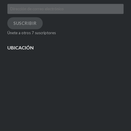
Dirección
de
correo
SUSCRIBIR
electrónico
Únete a otros 7 suscriptores
UBICACIÓN