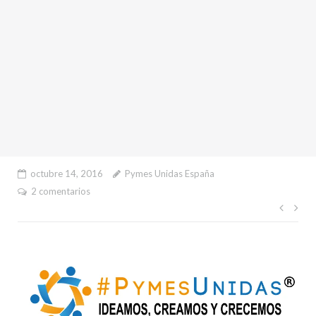
octubre 14, 2016
Pymes Unidas España
2 comentarios
Nave
de
entr