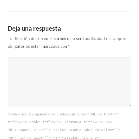
Deja una respuesta
Tu dirección de correo electrónico no será publicada.
Los campos
obligatorios están marcados con
*
Puedes usar las siguientes etiquetas y atributos
HTML
:
<a href=""
title=""> <abbr title=""> <acronym title=""> <b>
<blockquote cite=""> <cite> <code> <del datetime="">
<em> <i> <q cite=""> <s> <strike> <strong>