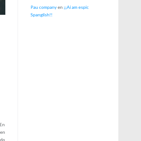
Pau company
en
¡¡Ai am espic
Spanglish!!
 En
ben
ido