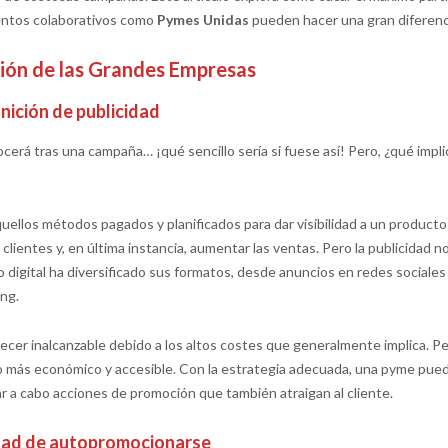
ientos colaborativos como
Pymes Unidas
pueden hacer una gran diferenc
ión de las Grandes Empresas
nición de publicidad
cerá tras una campaña… ¡qué sencillo sería si fuese así! Pero, ¿qué impli
uellos métodos pagados y planificados para dar visibilidad a un producto
clientes y, en última instancia, aumentar las ventas. Pero la publicidad n
do digital ha diversificado sus formatos, desde anuncios en redes sociales
ng.
ecer inalcanzable debido a los altos costes que generalmente implica. P
o más económico y accesible. Con la estrategia adecuada, una pyme pue
ar a cabo acciones de promoción que también atraigan al cliente.
dad de autopromocionarse