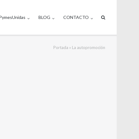
PymesUnidas
BLOG
CONTACTO
Portada
»
La autopromoción