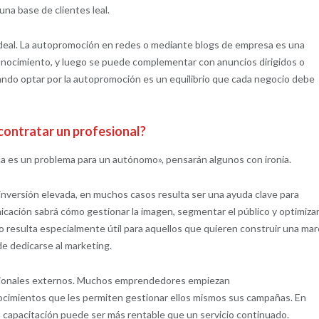
na base de clientes leal.
 ideal. La autopromoción en redes o mediante blogs de empresa es una
conocimiento, y luego se puede complementar con anuncios dirigidos o
uándo optar por la autopromoción es un equilibrio que cada negocio debe
contratar un profesional?
ca es un problema para un autónomo», pensarán algunos con ironía.
nversión elevada, en muchos casos resulta ser una ayuda clave para
nicación sabrá cómo gestionar la imagen, segmentar el público y optimizar
o resulta especialmente útil para aquellos que quieren construir una mar
de dedicarse al marketing.
fesionales externos. Muchos emprendedores empiezan
ocimientos que les permiten gestionar ellos mismos sus campañas. En
na capacitación puede ser más rentable que un servicio continuado.