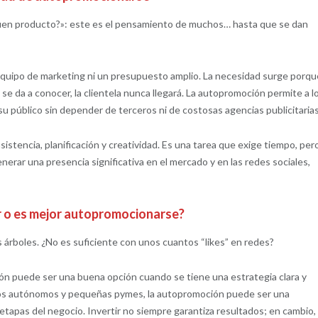
uen producto?»: este es el pensamiento de muchos… hasta que se dan
quipo de marketing ni un presupuesto amplio. La necesidad surge porqu
 se da a conocer, la clientela nunca llegará. La autopromoción permite a l
 público sin depender de terceros ni de costosas agencias publicitarias
istencia, planificación y creatividad. Es una tarea que exige tiempo, per
erar una presencia significativa en el mercado y en las redes sociales,
ir o es mejor autopromocionarse?
os árboles. ¿No es suficiente con unos cuantos “likes” en redes?
ón puede ser una buena opción cuando se tiene una estrategia clara y
e los autónomos y pequeñas pymes, la autopromoción puede ser una
 etapas del negocio. Invertir no siempre garantiza resultados; en cambio,