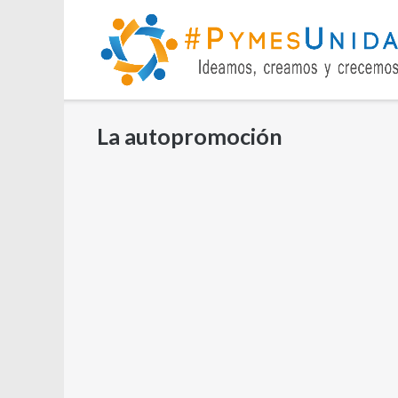
Saltar
al
contenido
La autopromoción