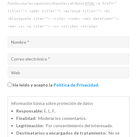
Puedes usar las siguientes etiquetas y atributos
HTML
:
<a href=""
title=""> <abbr title=""> <acronym title=""> <b>
<blockquote cite=""> <cite> <code> <del datetime="">
<em> <i> <q cite=""> <s> <strike> <strong>
He leído y acepto la
Política de Privacidad
.
Información básica sobre protección de datos
Responsable:
E. L. F..
Finalidad:
Moderar los comentarios.
Legitimación:
Por consentimiento del interesado.
Destinatarios y encargados de tratamiento:
No se