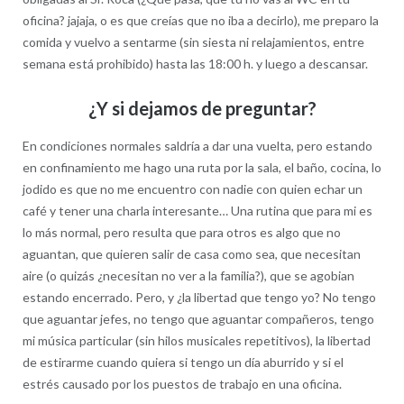
oficina? jajaja, o es que creías que no iba a decirlo), me preparo la
comida y vuelvo a sentarme (sin siesta ni relajamientos, entre
semana está prohibido) hasta las 18:00 h. y luego a descansar.
¿Y si dejamos de preguntar?
En condiciones normales saldría a dar una vuelta, pero estando
en confinamiento me hago una ruta por la sala, el baño, cocina, lo
jodido es que no me encuentro con nadie con quien echar un
café y tener una charla interesante… Una rutina que para mi es
lo más normal, pero resulta que para otros es algo que no
aguantan, que quieren salir de casa como sea, que necesitan
aire (o quizás ¿necesitan no ver a la familia?), que se agobian
estando encerrado. Pero, y ¿la libertad que tengo yo? No tengo
que aguantar jefes, no tengo que aguantar compañeros, tengo
mi música particular (sin hilos musicales repetitivos), la libertad
de estirarme cuando quiera si tengo un día aburrido y si el
estrés causado por los puestos de trabajo en una oficina.