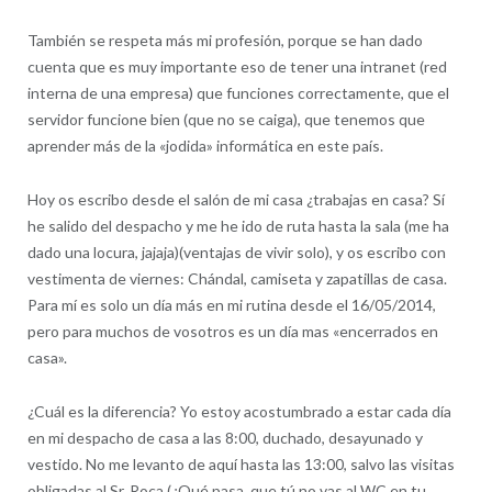
También se respeta más mi profesión, porque se han dado
cuenta que es muy importante eso de tener una intranet (red
interna de una empresa) que funciones correctamente, que el
servidor funcione bien (que no se caiga), que tenemos que
aprender más de la «jodida» informática en este país.
Hoy os escribo desde el salón de mi casa ¿trabajas en casa? Sí
he salido del despacho y me he ido de ruta hasta la sala (me ha
dado una locura, jajaja)(ventajas de vivir solo), y os escribo con
vestimenta de viernes: Chándal, camiseta y zapatillas de casa.
Para mí es solo un día más en mi rutina desde el 16/05/2014,
pero para muchos de vosotros es un día mas «encerrados en
casa».
¿Cuál es la diferencia? Yo estoy acostumbrado a estar cada día
en mi despacho de casa a las 8:00, duchado, desayunado y
vestido. No me levanto de aquí hasta las 13:00, salvo las visitas
obligadas al Sr. Roca (¿Qué pasa, que tú no vas al WC en tu