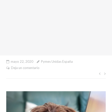
mayo 22, 2020
Pymes Unidas España
Deja un comentario
Nave
de
entr