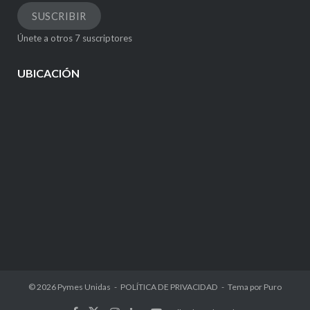
correo
SUSCRIBIR
electrónico
Únete a otros 7 suscriptores
UBICACIÓN
© 2026
Pymes Unidas
POLÍTICA DE PRIVACIDAD
Tema por
Puro