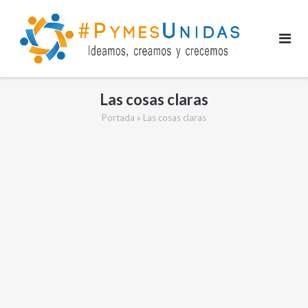
Saltar
al
contenido
Las cosas claras
Portada
»
Las cosas claras