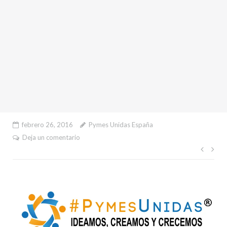
febrero 26, 2016
Pymes Unidas España
Deja un comentario
Nave
de
entr