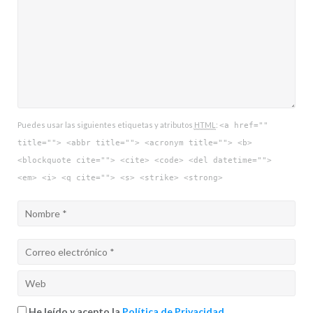
Puedes usar las siguientes etiquetas y atributos
HTML
:
<a href=""
title=""> <abbr title=""> <acronym title=""> <b>
<blockquote cite=""> <cite> <code> <del datetime="">
<em> <i> <q cite=""> <s> <strike> <strong>
He leído y acepto la
Política de Privacidad
.