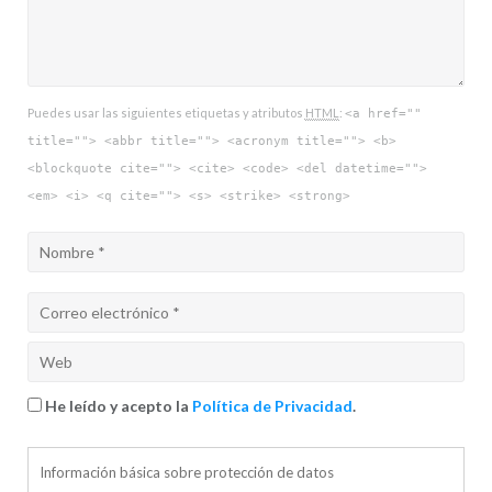
Puedes usar las siguientes etiquetas y atributos
HTML
:
<a href=""
title=""> <abbr title=""> <acronym title=""> <b>
<blockquote cite=""> <cite> <code> <del datetime="">
<em> <i> <q cite=""> <s> <strike> <strong>
He leído y acepto la
Política de Privacidad
.
Información básica sobre protección de datos