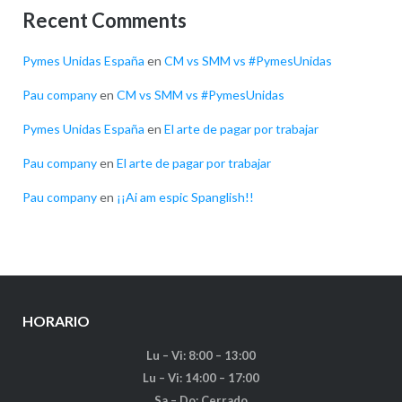
Recent Comments
Pymes Unidas España
en
CM vs SMM vs #PymesUnidas
Pau company
en
CM vs SMM vs #PymesUnidas
Pymes Unidas España
en
El arte de pagar por trabajar
Pau company
en
El arte de pagar por trabajar
Pau company
en
¡¡Ai am espic Spanglish!!
HORARIO
Lu – Vi: 8:00 – 13:00
Lu – Vi: 14:00 – 17:00
Sa – Do: Cerrado