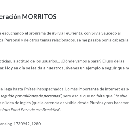
neración MORRITOS
he escuchando el programa de #SilviaTeOrienta, con Silvia Saucedo al
ca Personal y de otros temas relacionados, se me pasaba por la cabeza la
ticias, la actitud de los usuarios… ¿Dónde vamos a parar? El uso de las
ar.
Hoy en día se les da a nuestros jóvenes un ejemplo a seguir que n
ga hasta límites insospechados. Lo más importante de internet es s
 seguido por millones de personas”
, pero eso si que no falte que “
te able
 ni idea de inglés (que la carencia es visible desde Plutón) y nos hacemo
a foto Food Porn de ese Breakfast
”.