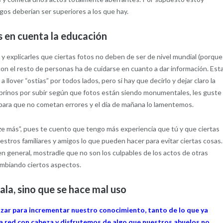
gos deberían ser superiores a los que hay.
en cuenta la educación
 explicarles que ciertas fotos no deben de ser de nivel mundial (porque
on el resto de personas ha de cuidarse en cuanto a dar información. Est
 llover “ostias” por todos lados, pero si hay que decirlo y dejar claro la
sobrinos por subir según que fotos están siendo monumentales, les guste
para que no cometan errores y el día de mañana lo lamentemos.
yo ze más”, pues te cuento que tengo más experiencia que tú y que ciertas
stros familiares y amigos lo que pueden hacer para evitar ciertas cosas.
en general, mostradle que no son los culpables de los actos de otras
ambiando ciertos aspectos.
ala, sino que se hace mal uso
zar para incrementar nuestro conocimiento, tanto de lo que ya
red con cabeza y disfrutemos de algo que nuestros abuelos no