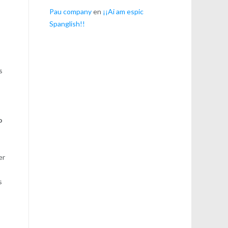
Pau company
en
¡¡Ai am espic
Spanglish!!
s
o
er
s