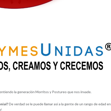
ntiendo la generación Morritos y Postureo que nos invade.
nial?
De verdad se le puede llamar así a la gente de un rango de edad en
m
”.