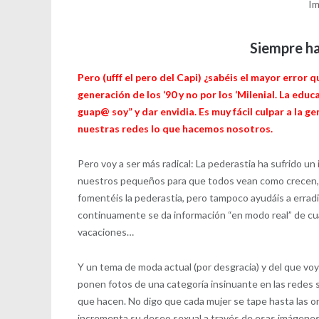
Im
Siempre ha
Pero (ufff el pero del Capi) ¿sabéis el mayor erro
generación de los ‘90 y no por los ‘Milenial. La edu
guap@ soy” y dar envidia. Es muy fácil culpar a la 
nuestras redes lo que hacemos nosotros.
Pero voy a ser más radical: La pederastia ha sufrido u
nuestros pequeños para que todos vean como crecen, a
fomentéis la pederastia, pero tampoco ayudáis a erradic
continuamente se da información “en modo real” de cu
vacaciones…
Y un tema de moda actual (por desgracia) y del que voy 
ponen fotos de una categoría insinuante en las redes
que hacen. No digo que cada mujer se tape hasta las or
incrementa su deseo sexual a través de esas imágene