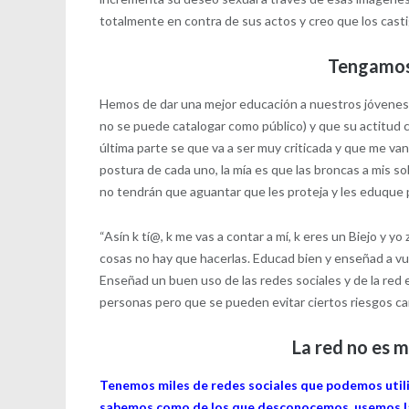
totalmente en contra de sus actos y creo que los casti
Tengamos 
Hemos de dar una mejor educación a nuestros jóvenes y
no se puede catalogar como público) y que su actitud c
última parte se que va a ser muy criticada y que me van a
postura de cada uno, la mía es que las broncas a mis 
no tendrán que aguantar que les proteja y les eduque 
“Asín k tí@, k me vas a contar a mí, k eres un Biejo y 
cosas no hay que hacerlas. Educad bien y enseñad a vue
Enseñad un buen uso de las redes sociales y de la red 
personas pero que se pueden evitar ciertos riesgos c
La red no es m
Tenemos miles de redes sociales que podemos utili
sabemos como de los que desconocemos, usemos la 