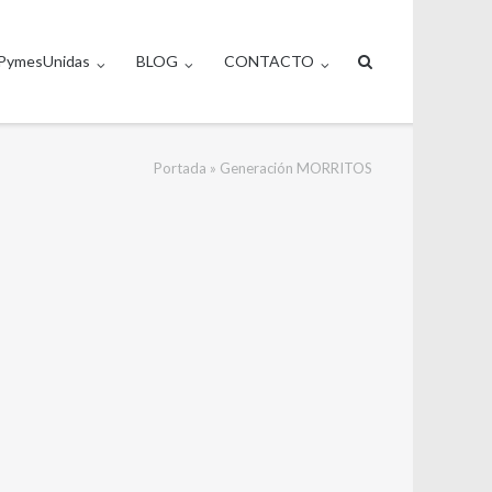
PymesUnidas
BLOG
CONTACTO
Portada
»
Generación MORRITOS