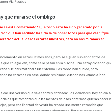
agen Vía Pixabay
y que mirarse el ombligo
r que se está cometiendo? Que todo esto ha sido generado por la
cación que han recibido ha sido la de poner fotos para que vean “que
generación actual de los errores nuestros, pero no nos miramos en
n incremento en estos últimos años, pero se siguen subiendo fotos de
 que colegio van, como se lo pasan en la piscina… No estoy diciendo qu
arla si le dais material a un enfermo. Los robos han subido, pero
ando no estamos en casa, donde residimos, cuando nos vamos a ir de
a dar una versión que va a ser muy criticada: Los violadores, hoy en día s
 sociales que fomentan que las mentes de esos enfermos quieran hacer l
ejas, pero esa libertad de vestir ha creado una mente retorcida que
s y cometa unos actos totalmente aberrantes. Por supuesto estoy