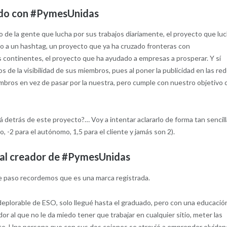
do con #PymesUnidas
 de la gente que lucha por sus trabajos diariamente, el proyecto que lu
orno a un hashtag, un proyecto que ya ha cruzado fronteras con
 continentes, el proyecto que ha ayudado a empresas a prosperar. Y sí
s de la visibilidad de sus miembros, pues al poner la publicidad en las re
iembros en vez de pasar por la nuestra, pero cumple con nuestro objetivo 
detrás de este proyecto?… Voy a intentar aclararlo de forma tan sencil
 -2 para el autónomo, 1,5 para el cliente y jamás son 2).
al creador de #PymesUnidas
e paso recordemos que es una marca registrada.
eplorable de ESO, solo llegué hasta el graduado, pero con una educació
ador al que no le da miedo tener que trabajar en cualquier sitio, meter las
nte. Una persona que con sus dos cojones se atrevió a emprender olvida