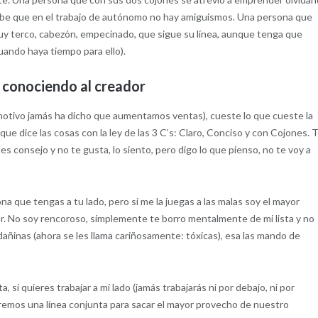
sabe que en el trabajo de autónomo no hay amiguismos. Una persona que
muy terco, cabezón, empecinado, que sigue su línea, aunque tenga que
uando haya tiempo para ello).
conociendo al creador
e motivo jamás ha dicho que aumentamos ventas), cueste lo que cueste la
ue dice las cosas con la ley de las 3 C’s: Claro, Conciso y con Cojones. 
des consejo y no te gusta, lo siento, pero digo lo que pienso, no te voy a
a que tengas a tu lado, pero si me la juegas a las malas soy el mayor
uzar. No soy rencoroso, simplemente te borro mentalmente de mi lista y no
 dañinas (ahora se les llama cariñosamente: tóxicas), esa las mando de
a, si quieres trabajar a mi lado (jamás trabajarás ni por debajo, ni por
aremos una línea conjunta para sacar el mayor provecho de nuestro