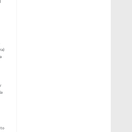
l
.
ra)
 a
y
la
nto