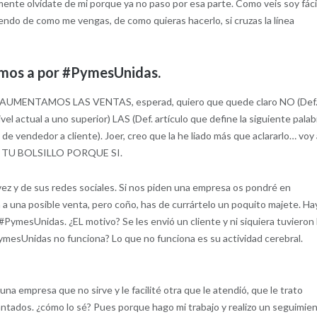
emente olvídate de mi porque ya no paso por esa parte. Como veis soy fáci
diendo de como me vengas, de como quieras hacerlo, si cruzas la línea
mos a por #PymesUnidas.
 NO AUMENTAMOS LAS VENTAS, esperad, quiero que quede claro NO (Def
actual a uno superior) LAS (Def. artículo que define la siguiente palab
 vendedor a cliente). Joer, creo que la he liado más que aclararlo… voy
A TU BOLSILLO PORQUE SI.
ez y de sus redes sociales. Si nos piden una empresa os pondré en
 a una posible venta, pero coño, has de currártelo un poquito majete. Ha
PymesUnidas. ¿EL motivo? Se les envió un cliente y ni siquiera tuvieron 
ymesUnidas no funciona? Lo que no funciona es su actividad cerebral.
na empresa que no sirve y le facilité otra que le atendió, que le trato
antados. ¿cómo lo sé? Pues porque hago mi trabajo y realizo un seguimie