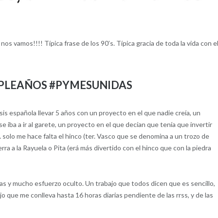
mos!!!! Típica frase de los 90’s. Típica gracia de toda la vida con e
MPLEAÑOS #PYMESUNIDAS
risis española llevar 5 años con un proyecto en el que nadie creía, un
iba a ir al garete, un proyecto en el que decían que tenía que invertir
solo me hace falta el hinco (ter. Vasco que se denomina a un trozo de
ra a la Rayuela o Pita (erá más divertido con el hinco que con la piedra
imas y mucho esfuerzo oculto. Un trabajo que todos dicen que es sencillo,
jo que me conlleva hasta 16 horas diarias pendiente de las rrss, y de las