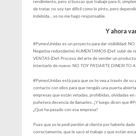
rendimiento, pero si buscas que trabaje para ti, simpl
de tratar, no soy tan difícil como lo pinto, pero depen
indebida… yo no me hago responsable.
Y ahora va
#PymesUnidas es un proyecto para dar visibilidad:
Negativa redundante) AUMENTAMOS (Def. subir de nivel 
VENTAS (Def. Proceso del arte de vender un producto de
intentarlo de nuevo: NO TOY PA’DARTE DINERITO 
#PymesUnidas está para que se te vea a través de su v
contacto con ellos para que tengáis una puerta abierta
empresas que están vetadas, prohibidas, olvidadas en #
puñetera decencia de llamarles. ¿Y luego dicen que #P
¿Qué ha pasado con esa empresa?
Pues que yo le pedí perdón al cliente por haberle dado u
correctamente, que le sacó el trabajo y que están enc