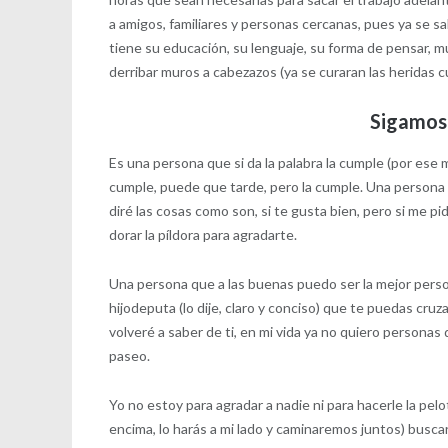
a amigos, familiares y personas cercanas, pues ya se 
tiene su educación, su lenguaje, su forma de pensar, 
derribar muros a cabezazos (ya se curaran las heridas c
Sigamos 
Es una persona que si da la palabra la cumple (por es
cumple, puede que tarde, pero la cumple. Una persona q
diré las cosas como son, si te gusta bien, pero si me pi
dorar la píldora para agradarte.
Una persona que a las buenas puedo ser la mejor person
hijodeputa (lo dije, claro y conciso) que te puedas cr
volveré a saber de ti, en mi vida ya no quiero personas
paseo.
Yo no estoy para agradar a nadie ni para hacerle la pelot
encima, lo harás a mi lado y caminaremos juntos) busc