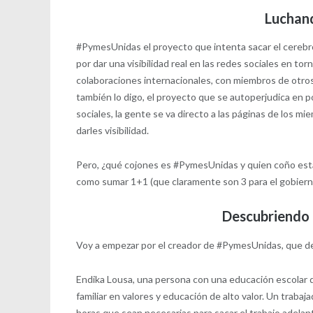
Luchan
#PymesUnidas el proyecto que intenta sacar el cerebro
por dar una visibilidad real en las redes sociales en t
colaboraciones internacionales, con miembros de otros
también lo digo, el proyecto que se autoperjudica en po
sociales, la gente se va directo a las páginas de los m
darles visibilidad.
Pero, ¿qué cojones es #PymesUnidas y quien coño está 
como sumar 1+1 (que claramente son 3 para el gobierno,
Descubriendo 
Voy a empezar por el creador de #PymesUnidas, que d
Endika Lousa, una persona con una educación escolar d
familiar en valores y educación de alto valor. Un trabaj
horas que sean necesarias para sacar el trabajo adela