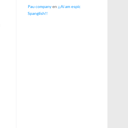
Pau company
en
¡¡Ai am espic
Spanglish!!
l