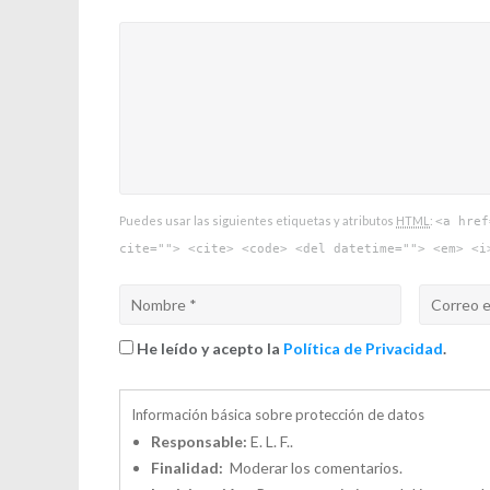
Puedes usar las siguientes etiquetas y atributos
HTML
:
<a href
cite=""> <cite> <code> <del datetime=""> <em> <i
He leído y acepto la
Política de Privacidad
.
Información básica sobre protección de datos
Responsable:
E. L. F..
Finalidad:
Moderar los comentarios.