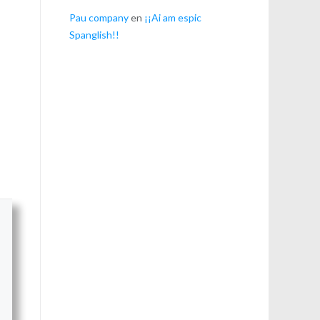
Pau company
en
¡¡Ai am espic
Spanglish!!