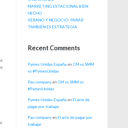
MARKETING ESTACIONAL BIEN
HECHO
VERANO Y NEGOCIO: PARAR
TAMBIÉN ES ESTRATEGIA
Recent Comments
he
Pymes Unidas España
en
CM vs SMM
no
vs #PymesUnidas
Pau company
en
CM vs SMM vs
#PymesUnidas
Pymes Unidas España
en
El arte de
pagar por trabajar
o
Pau company
en
El arte de pagar por
No
trabajar