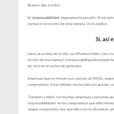
Buenos días a todos:
Ir-responsabilidad
, seguramente penséis: «Está mal esc
porque lo he escrito de esta manera. Os lo explico.
Si, así 
Llevo ya un más de un año con #PymesUnidas y las cosas
escrito de esa manera? Irresponsabilidad lleva implíci
les toco en el sorteo de aptitudes.
Empresas que no revisan sus cuentas de RR.SS., empr
compromisos. Estas últimas son las más nos gustan, sob
Tratamos a diario con muchas empresas y personas que 
responsabilidades en los compromisos que ellos mism
ningún compromiso sino que ellos nos lo ofrecieron, a