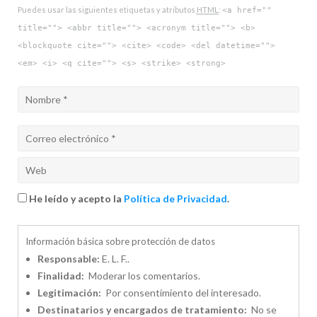
Puedes usar las siguientes etiquetas y atributos
HTML
:
<a href=""
title=""> <abbr title=""> <acronym title=""> <b>
<blockquote cite=""> <cite> <code> <del datetime="">
<em> <i> <q cite=""> <s> <strike> <strong>
He leído y acepto la
Política de Privacidad
.
Información básica sobre protección de datos
Responsable:
E. L. F..
Finalidad:
Moderar los comentarios.
Legitimación:
Por consentimiento del interesado.
Destinatarios y encargados de tratamiento:
No se