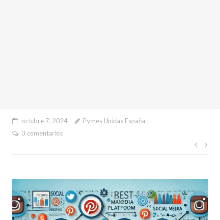
octubre 7, 2024
Pymes Unidas España
3 comentarios
Nave
de
entr