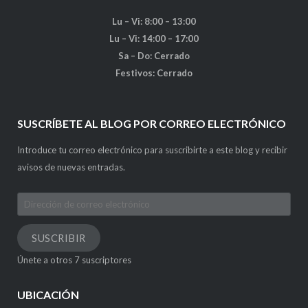
Lu – Vi: 8:00 – 13:00
Lu – Vi: 14:00 – 17:00
Sa – Do: Cerrado
Festivos: Cerrado
SUSCRÍBETE AL BLOG POR CORREO ELECTRÓNICO
Introduce tu correo electrónico para suscribirte a este blog y recibir
avisos de nuevas entradas.
Dirección
de
correo
SUSCRIBIR
electrónico
Únete a otros 7 suscriptores
UBICACIÓN