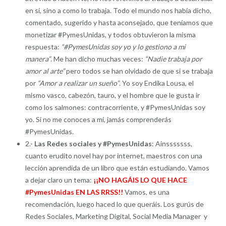
en sí, sino a como lo trabaja. Todo el mundo nos había dicho,
comentado, sugerido y hasta aconsejado, que teníamos que
monetizar #PymesUnidas, y todos obtuvieron la misma
respuesta:
“#PymesUnidas soy yo y lo gestiono a mi
manera”
. Me han dicho muchas veces:
“Nadie trabaja por
amor al arte”
pero todos se han olvidado de que si se trabaja
por
“Amor a realizar un sueño”
. Yo soy Endika Lousa, el
mismo vasco, cabezón, tauro, y el hombre que le gusta ir
como los salmones: contracorriente, y #PymesUnidas soy
yo. Si no me conoces a mí, jamás comprenderás
#PymesUnidas.
2.-
Las Redes sociales y #PymesUnidas
: Ainsssssss,
cuanto erudito novel hay por internet, maestros con una
lección aprendida de un libro que están estudiando. Vamos
a dejar claro un tema:
¡¡NO HAGÁIS LO QUE HACE
#PymesUnidas EN LAS RRSS!!
Vamos, es una
recomendación, luego haced lo que queráis. Los gurús de
Redes Sociales, Marketing Digital, Social Media Manager y