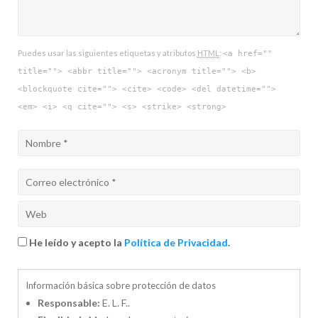
Puedes usar las siguientes etiquetas y atributos
HTML
:
<a href=""
title=""> <abbr title=""> <acronym title=""> <b>
<blockquote cite=""> <cite> <code> <del datetime="">
<em> <i> <q cite=""> <s> <strike> <strong>
He leído y acepto la
Política de Privacidad
.
Información básica sobre protección de datos
Responsable:
E. L. F..