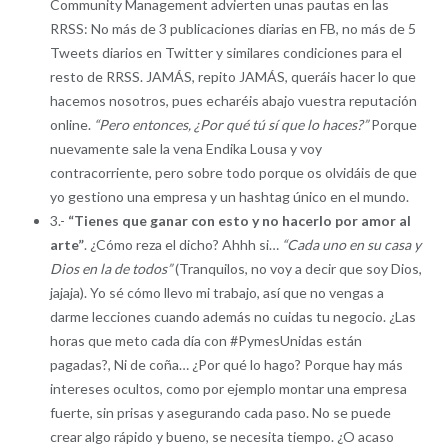
Community Management advierten unas pautas en las
RRSS: No más de 3 publicaciones diarias en FB, no más de 5
Tweets diarios en Twitter y similares condiciones para el
resto de RRSS. JAMÁS, repito JAMÁS, queráis hacer lo que
hacemos nosotros, pues echaréis abajo vuestra reputación
online.
“Pero entonces, ¿Por qué tú sí que lo haces?”
Porque
nuevamente sale la vena Endika Lousa y voy
contracorriente, pero sobre todo porque os olvidáis de que
yo gestiono una empresa y un hashtag único en el mundo.
3.-
“Tienes que ganar con esto y no hacerlo por amor al
arte”
. ¿Cómo reza el dicho? Ahhh si…
“Cada uno en su casa y
Dios en la de todos”
(Tranquilos, no voy a decir que soy Dios,
jajaja). Yo sé cómo llevo mi trabajo, así que no vengas a
darme lecciones cuando además no cuidas tu negocio. ¿Las
horas que meto cada día con #PymesUnidas están
pagadas?, Ni de coña… ¿Por qué lo hago? Porque hay más
intereses ocultos, como por ejemplo montar una empresa
fuerte, sin prisas y asegurando cada paso. No se puede
crear algo rápido y bueno, se necesita tiempo. ¿O acaso