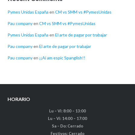
Pymes Unidas España
en
CM vs SMM vs #PymesUnidas
Pau company
en
CM vs SMM vs #PymesUnidas
Pymes Unidas España
en
El arte de pagar por trabajar
Pau company
en
El arte de pagar por trabajar
Pau company
en
¡¡Ai am espic Spanglish!!
HORARIO
Lu – Vi: 8:00 – 13:00
Lu – Vi: 14:00 – 17:00
Sa – Do: Cerrado
Festivos: Cerrado