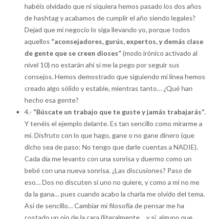
habéis olvidado que ni siquiera hemos pasado los dos años
de hashtag y acabamos de cumplir el año siendo legales?
Dejad que mi negocio lo siga llevando yo, porque todos
aquellos
“aconsejadores, gurús, expertos, y demás clase
de gente que se creen dioses”
(modo irónico activado al
nivel 10) no estarán ahí si me la pego por seguir sus
consejos. Hemos demostrado que siguiendo mi línea hemos
creado algo sólido y estable, mientras tanto… ¿Qué han
hecho esa gente?
4.-
“Búscate un trabajo que te guste y jamás trabajarás”
.
Y tenéis el ejemplo delante. Es tan sencillo como mirarme a
mí. Disfruto con lo que hago, gane o no gane dinero (que
dicho sea de paso: No tengo que darle cuentas a NADIE).
Cada día me levanto con una sonrisa y duermo como un
bebé con una nueva sonrisa. ¿Las discusiones? Paso de
eso… Dos no discuten si uno no quiere, y como a mí no me
da la gana… pues cuando acabo la charla me olvido del tema.
Así de sencillo… Cambiar mi filosofía de pensar me ha
costado un ojo de la cara (literalmente… y si, alguno que