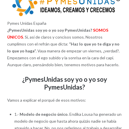
Pymes Unidas España
¿PymesUnidas soy yo o yo soy PymesUnidas?
SOMOS
ÚNICOS
. Si, así de claros y concisos somos. Nosotros
cumplimos con el refrán que dicta:
“Haz lo que yo te diga y no
lo que yo haga”.
Vaya manera de empezar un viernes, ¿verdad?.
Empezamos con el ego subido y la sonrisa en la cara del capi.
Aunque claro, pensándolo bien, tenemos motivos para hacerlo.
¿PymesUnidas soy yo o yo soy
PymesUnidas?
Vamos a explicar el porqué de esos motivos:
1.-
Modelo de negocio único
. Endika Lousa ha generado un
modelo de negocio que hasta ahora quizás nadie se había
atrevido a hacer. No, no nos referimos al trabajo a desarrollar