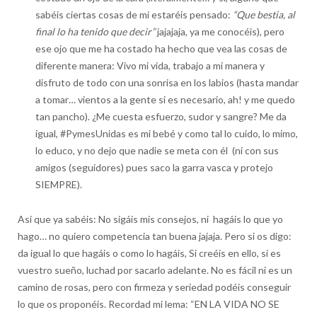
sabéis ciertas cosas de mi estaréis pensado:
“Que bestia, al
final lo ha tenido que decir”
jajajaja, ya me conocéis), pero
ese ojo que me ha costado ha hecho que vea las cosas de
diferente manera: Vivo mi vida, trabajo a mi manera y
disfruto de todo con una sonrisa en los labios (hasta mandar
a tomar… vientos a la gente si es necesario, ah! y me quedo
tan pancho). ¿Me cuesta esfuerzo, sudor y sangre? Me da
igual, #PymesUnidas es mi bebé y como tal lo cuido, lo mimo,
lo educo, y no dejo que nadie se meta con él (ni con sus
amigos (seguidores) pues saco la garra vasca y protejo
SIEMPRE).
Así que ya sabéis: No sigáis mis consejos, ni hagáis lo que yo
hago… no quiero competencia tan buena jajaja. Pero si os digo:
da igual lo que hagáis o como lo hagáis, Si creéis en ello, si es
vuestro sueño, luchad por sacarlo adelante. No es fácil ni es un
camino de rosas, pero con firmeza y seriedad podéis conseguir
lo que os proponéis. Recordad mi lema: “EN LA VIDA NO SE