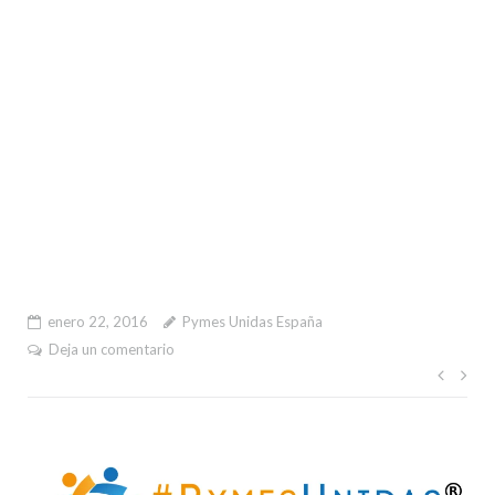
enero 22, 2016
Pymes Unidas España
Deja un comentario
Nave
de
entr