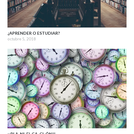
¿APRENDER O ESTUDIAR?
octubre 5, 2018
¡¡PLA-NI-FI-CA-CI-ÓN!!