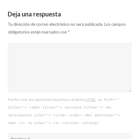
Deja una respuesta
Tu dirección de correo electrónico no será publicada.
Los campos
obligatorios están marcados con
*
Puedes usar las siguientes etiquetas y atributos
HTML
:
<a href=""
title=""> <abbr title=""> <acronym title=""> <b>
<blockquote cite=""> <cite> <code> <del datetime="">
<em> <i> <q cite=""> <s> <strike> <strong>