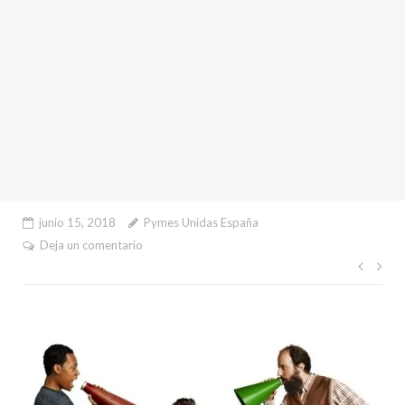
junio 15, 2018
Pymes Unidas España
Deja un comentario
Nave
de
entr