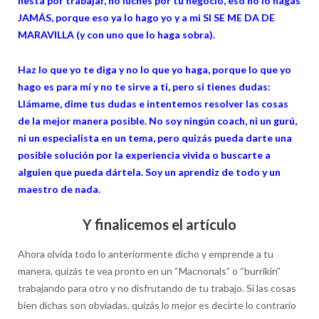
fiesta por trabajar, no luches por tu negocio, eso no lo hagas
JAMÁS, porque eso ya lo hago yo y a mi SI SE ME DA DE
MARAVILLA (y con uno que lo haga sobra).
Haz lo que yo te diga y no lo que yo haga, porque lo que yo
hago es para mí y no te sirve a ti, pero si tienes dudas:
Llámame, dime tus dudas e intentemos resolver las cosas
de la mejor manera posible. No soy ningún coach, ni un gurú,
ni un especialista en un tema, pero quizás pueda darte una
posible solución por la experiencia vivida o buscarte a
alguien que pueda dártela. Soy un aprendiz de todo y un
maestro de nada.
Y finalicemos el artículo
Ahora olvida todo lo anteriormente dicho y emprende a tu
manera, quizás te vea pronto en un “Macnonals” o “burrikin”
trabajando para otro y no disfrutando de tu trabajo. Si las cosas
bien dichas son obviadas, quizás lo mejor es decirte lo contrario