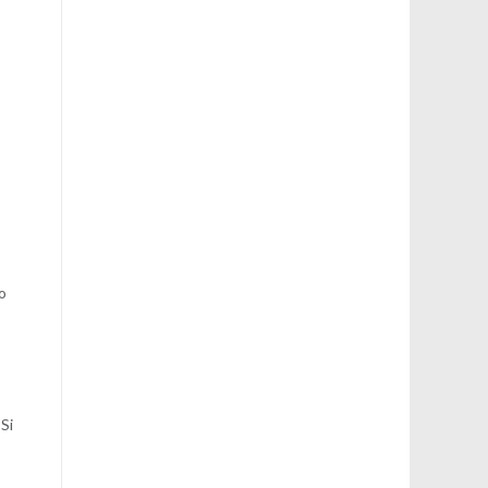
no
 Si