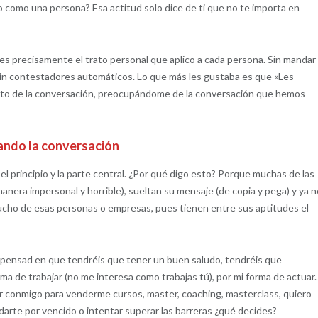
o como una persona? Esa actitud solo dice de ti que no te importa en
s precisamente el trato personal que aplico a cada persona. Sin mandar
sin contestadores automáticos. Lo que más les gustaba es que «Les
to de la conversación, preocupándome de la conversación que hemos
ando la conversación
 el principio y la parte central. ¿Por qué digo esto? Porque muchas de las
nera impersonal y horrible), sueltan su mensaje (de copia y pega) y ya 
ucho de esas personas o empresas, pues tienen entre sus aptitudes el
api, pensad en que tendréis que tener un buen saludo, tendréis que
a de trabajar (no me interesa como trabajas tú), por mi forma de actuar.
r conmigo para venderme cursos, master, coaching, masterclass, quiero
arte por vencido o intentar superar las barreras ¿qué decides?