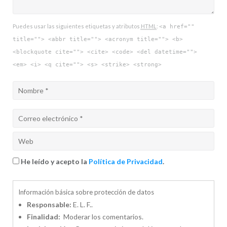
Puedes usar las siguientes etiquetas y atributos
HTML
:
<a href=""
title=""> <abbr title=""> <acronym title=""> <b>
<blockquote cite=""> <cite> <code> <del datetime="">
<em> <i> <q cite=""> <s> <strike> <strong>
He leído y acepto la
Política de Privacidad
.
Información básica sobre protección de datos
Responsable:
E. L. F..
Finalidad:
Moderar los comentarios.