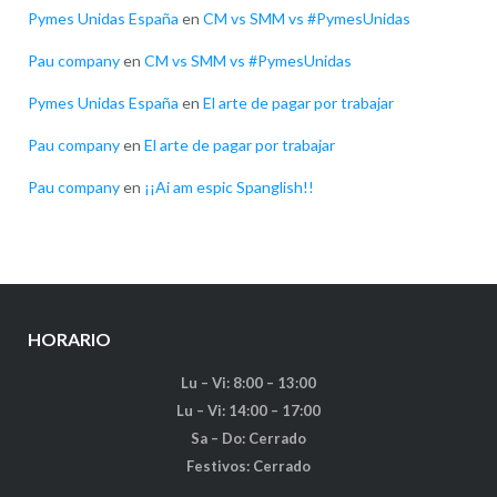
Pymes Unidas España
en
CM vs SMM vs #PymesUnidas
Pau company
en
CM vs SMM vs #PymesUnidas
Pymes Unidas España
en
El arte de pagar por trabajar
Pau company
en
El arte de pagar por trabajar
Pau company
en
¡¡Ai am espic Spanglish!!
HORARIO
Lu – Vi: 8:00 – 13:00
Lu – Vi: 14:00 – 17:00
Sa – Do: Cerrado
Festivos: Cerrado