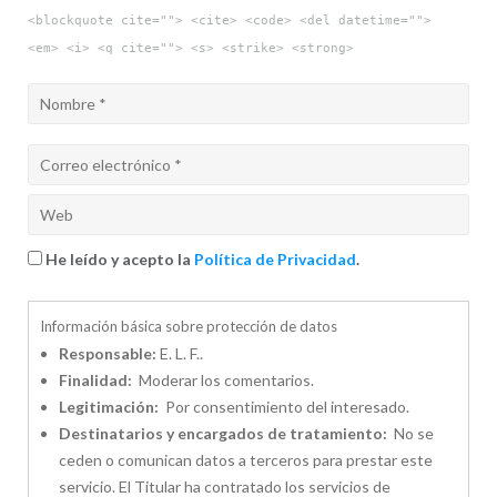
<blockquote cite=""> <cite> <code> <del datetime="">
<em> <i> <q cite=""> <s> <strike> <strong>
He leído y acepto la
Política de Privacidad
.
Información básica sobre protección de datos
Responsable:
E. L. F..
Finalidad:
Moderar los comentarios.
Legitimación:
Por consentimiento del interesado.
Destinatarios y encargados de tratamiento:
No se
ceden o comunican datos a terceros para prestar este
servicio. El Titular ha contratado los servicios de