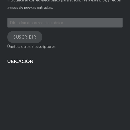
avisos de nuevas entradas.
Dirección
de
correo
SUSCRIBIR
electrónico
Únete a otros 7 suscriptores
UBICACIÓN