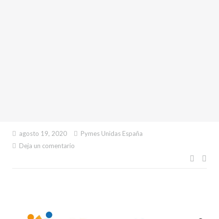
agosto 19, 2020
Pymes Unidas España
Deja un comentario
Naveg
de
entra