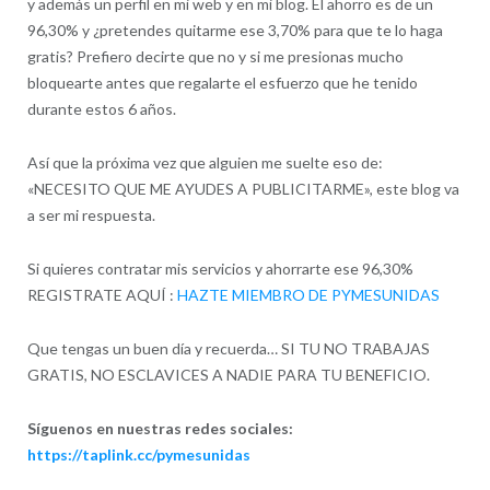
y además un perfil en mi web y en mi blog. El ahorro es de un
96,30% y ¿pretendes quitarme ese 3,70% para que te lo haga
gratis? Prefiero decirte que no y si me presionas mucho
bloquearte antes que regalarte el esfuerzo que he tenido
durante estos 6 años.
Así que la próxima vez que alguien me suelte eso de:
«NECESITO QUE ME AYUDES A PUBLICITARME», este blog va
a ser mi respuesta.
Si quieres contratar mis servicios y ahorrarte ese 96,30%
REGISTRATE AQUÍ :
HAZTE MIEMBRO DE PYMESUNIDAS
Que tengas un buen día y recuerda… SI TU NO TRABAJAS
GRATIS, NO ESCLAVICES A NADIE PARA TU BENEFICIO.
Síguenos en nuestras redes sociales:
https://taplink.cc/pymesunidas