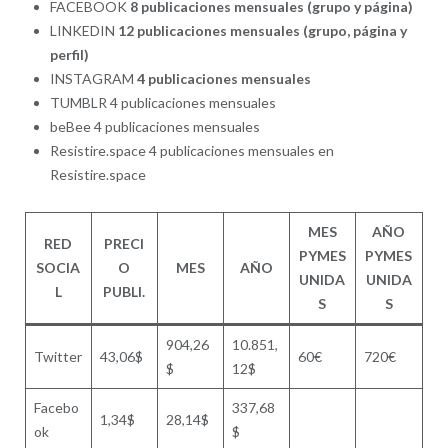
FACEBOOK
8 publicaciones mensuales (grupo y página)
LINKEDIN
12 publicaciones mensuales (grupo, página y
perfil)
INSTAGRAM
4 publicaciones mensuales
TUMBLR 4 publicaciones mensuales
beBee 4 publicaciones mensuales
Resistire.space 4 publicaciones mensuales en
Resistire.space
MES
AÑO
RED
PRECI
PYMES
PYMES
SOCIA
O
MES
AÑO
UNIDA
UNIDA
L
PUBLI.
S
S
904,26
10.851,
Twitter
43,06$
60€
720€
$
12$
Facebo
337,68
1,34$
28,14$
ok
$