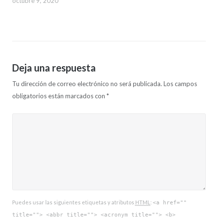
octubre 9, 2020
Deja una respuesta
Tu dirección de correo electrónico no será publicada.
Los campos
obligatorios están marcados con
*
Puedes usar las siguientes etiquetas y atributos
HTML
:
<a href=""
title=""> <abbr title=""> <acronym title=""> <b>