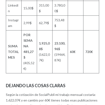
Linkedi
315,00
3.780,0
15,00$
n
$
0$
Instagr
753,48
2,99$
62,79$
am
$
POR
SEMA
1.925,0
23.100,
SUMA
NA
8$
96$
TOTAL
481,27
60€
720€
(1622,0
(19464,
MES
$
7€)
87€)
(405,52
€)
DEJANDO LAS COSAS CLARAS
Según la cotización de SocialPubli mi trabajo mensual costaría:
1.622,07€ y en cambio por 60€ tienes todas esas publicaciones