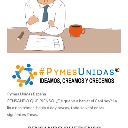
Pymes Unidas España
PENSANDO QUE PIENSO. ¿De que va a hablar el Capi hoy? La
lío o nos reímos, hablo o doy zascas, todo se verá en las
siguientes líneas.