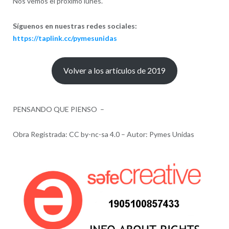
Nos vemos el próximo lunes.
Síguenos en nuestras redes sociales:
https://taplink.cc/pymesunidas
Volver a los artículos de 2019
PENSANDO QUE PIENSO –
Obra Registrada: CC by-nc-sa 4.0 – Autor: Pymes Unidas