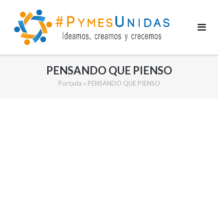
Saltar
al
contenido
PENSANDO QUE PIENSO
Portada
»
PENSANDO QUE PIENSO