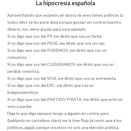
La hipocresía española
Aprovechando que estamos en época de erecciones políticas (a
todos ellos se les pone dura porque gastan sin control nuestro
dinero), nos viene al pelo para este ejemplo:
Si yo digo que soy del PP, me diréis que soy un facha.
Si yo digo que soy del PSOE, me diréis que soy un rojo.
Si yo digo que soy del PODEMOS, me diréis que soy un
comunista.
Si yo digo que soy del CIUDADANOS, me diréis que soy un
perdido centrista.
Si yo digo que soy del VOX, me diréis que soy un extremista.
Si yo digo que soy del ERC, me diréis que soy un
independentista.
Si yo digo que soy del PARTIDO PIRATA, me diréis que echo mi
voto a perder.
Diga lo que diga siempre tengo a alguien en contra, pero
(hablando en castellano claro) me la trae floja (al revés que a los
políticos, jajaja), porque vosotros no sois una elección política,