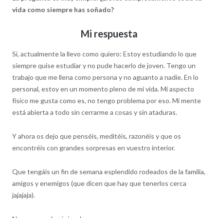
vida como siempre has soñado?
Mi respuesta
Si, actualmente la llevo como quiero: Estoy estudiando lo que
siempre quise estudiar y no pude hacerlo de joven. Tengo un
trabajo que me llena como persona y no aguanto a nadie. En lo
personal, estoy en un momento pleno de mi vida. Mi aspecto
físico me gusta como es, no tengo problema por eso. Mi mente
está abierta a todo sin cerrarme a cosas y sin ataduras.
Y ahora os dejo que penséis, meditéis, razonéis y que os
encontréis con grandes sorpresas en vuestro interior.
Que tengáis un fin de semana esplendido rodeados de la familia,
amigos y enemigos (que dicen que hay que tenerlos cerca
jajajaja).