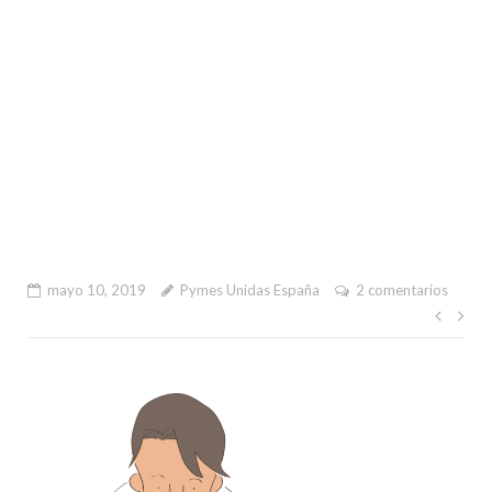
mayo 10, 2019
Pymes Unidas España
2 comentarios
Nave
de
entr