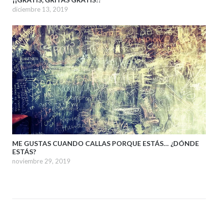
diciembre 13, 2019
ME GUSTAS CUANDO CALLAS PORQUE ESTÁS… ¿DÓNDE
ESTÁS?
noviembre 29, 2019