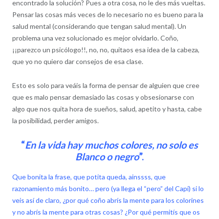
encontrado la solución? Pues a otra cosa, no le des más vueltas.
Pensar las cosas más veces de lo necesario no es bueno para la
salud mental (considerando que tengan salud mental). Un
problema una vez solucionado es mejor olvidarlo. Coño,
¡¡parezco un psicólogo!!, no, no, quitaos esa idea de la cabeza,
que yo no quiero dar consejos de esa clase.
Esto es solo para veáis la forma de pensar de alguien que cree
que es malo pensar demasiado las cosas y obsesionarse con
algo que nos quita hora de sueños, salud, apetito y hasta, cabe
la posibilidad, perder amigos.
“
En la vida hay muchos colores, no solo es
Blanco o negro
”.
Que bonita la frase, que potita queda, ainssss, que
razonamiento más bonito… pero (ya llega el “pero” del Capi) si lo
veis así de claro, ¿por qué coño abrís la mente para los colorines
y no abrís la mente para otras cosas? ¿Por qué permitís que os