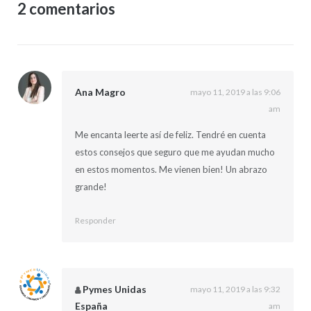
2 comentarios
Ana Magro
mayo 11, 2019 a las 9:06
am
Me encanta leerte así de feliz. Tendré en cuenta
estos consejos que seguro que me ayudan mucho
en estos momentos. Me vienen bien! Un abrazo
grande!
Responder
Pymes Unidas
mayo 11, 2019 a las 9:32
España
am