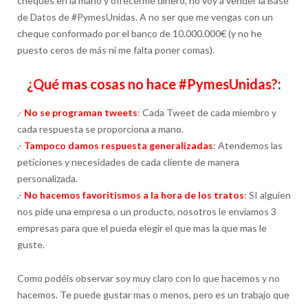
cheques en la mano y ofrecerme dinero, no voy a vender la Base
de Datos de #PymesUnidas. A no ser que me vengas con un
cheque conformado por el banco de 10.000.000€ (y no he
puesto ceros de más ni me falta poner comas).
¿Qué mas cosas no hace #PymesUnidas?
:
.-
No se programan tweets
: Cada Tweet de cada miembro y
cada respuesta se proporciona a mano.
.-
Tampoco damos respuesta generalizadas
: Atendemos las
peticiones y necesidades de cada cliente de manera
personalizada.
.-
No hacemos favoritismos a la hora de los tratos
: SI alguien
nos pide una empresa o un producto, nosotros le enviamos 3
empresas para que el pueda elegir el que mas la que mas le
guste.
Como podéis observar soy muy claro con lo que hacemos y no
hacemos. Te puede gustar mas o menos, pero es un trabajo que