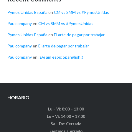
Pymes Unidas España
en
CM vs SMM vs #PymesUnidas
Pau company
en
CM vs SMM vs #PymesUnidas
Pymes Unidas España
en
El arte de pagar por trabajar
Pau company
en
El arte de pagar por trabajar
Pau company
en
¡¡Ai am espic Spanglish!!
HORARIO
Lu – Vi: 8:00 – 13:00
Lu – Vi: 14:00 – 17:00
Sa – Do: Cerrado
Festivos: Cerrado