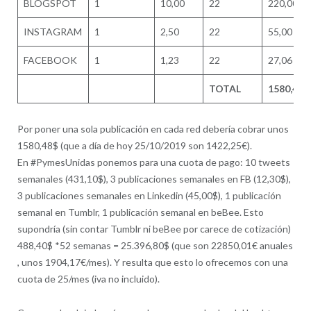
BLOGSPOT
1
10,00
22
220,00
INSTAGRAM
1
2,50
22
55,00
FACEBOOK
1
1,23
22
27,06
TOTAL
1580,48
Por poner una sola publicación en cada red debería cobrar unos
1580,48$ (que a día de hoy 25/10/2019 son 1422,25€).
En #PymesUnidas ponemos para una cuota de pago: 10 tweets
semanales (431,10$), 3 publicaciones semanales en FB (12,30$),
3 publicaciones semanales en Linkedin (45,00$), 1 publicación
semanal en Tumblr, 1 publicación semanal en beBee. Esto
supondría (sin contar Tumblr ni beBee por carece de cotización)
488,40$ *52 semanas = 25.396,80$ (que son 22850,01€ anuales
, unos 1904,17€/mes). Y resulta que esto lo ofrecemos con una
cuota de 25/mes (iva no incluido).