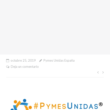
octubre 25, 2019
Pymes Unidas España
Deja un comentario
Nave
de
entr