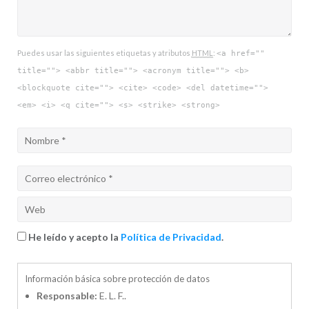
Puedes usar las siguientes etiquetas y atributos
HTML
:
<a href=""
title=""> <abbr title=""> <acronym title=""> <b>
<blockquote cite=""> <cite> <code> <del datetime="">
<em> <i> <q cite=""> <s> <strike> <strong>
He leído y acepto la
Política de Privacidad
.
Información básica sobre protección de datos
Responsable:
E. L. F..