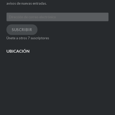
avisos de nuevas entradas.
Dirección
de
correo
SUSCRIBIR
electrónico
Únete a otros 7 suscriptores
UBICACIÓN