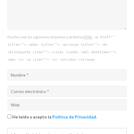
Puedes usar las siguientes etiquetas y atributos
HTML
:
<a href=""
title=""> <abbr title=""> <acronym title=""> <b>
<blockquote cite=""> <cite> <code> <del datetime="">
<em> <i> <q cite=""> <s> <strike> <strong>
He leído y acepto la
Política de Privacidad
.