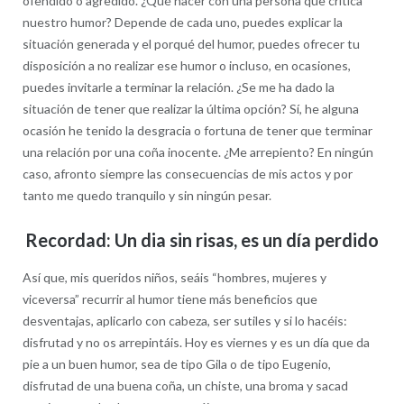
ofendido o agredido. ¿Qué hacer con una persona que critica
nuestro humor? Depende de cada uno, puedes explicar la
situación generada y el porqué del humor, puedes ofrecer tu
disposición a no realizar ese humor o incluso, en ocasiones,
puedes invitarle a terminar la relación. ¿Se me ha dado la
situación de tener que realizar la última opción? Sí, he alguna
ocasión he tenido la desgracia o fortuna de tener que terminar
una relación por una coña inocente. ¿Me arrepiento? En ningún
caso, afronto siempre las consecuencias de mis actos y por
tanto me quedo tranquilo y sin ningún pesar.
Recordad: Un dia sin risas, es un día perdido
Así que, mis queridos niños, seáis “hombres, mujeres y
viceversa” recurrir al humor tiene más beneficios que
desventajas, aplicarlo con cabeza, ser sutiles y si lo hacéis:
disfrutad y no os arrepintáis. Hoy es viernes y es un día que da
pie a un buen humor, sea de tipo Gila o de tipo Eugenio,
disfrutad de una buena coña, un chiste, una broma y sacad