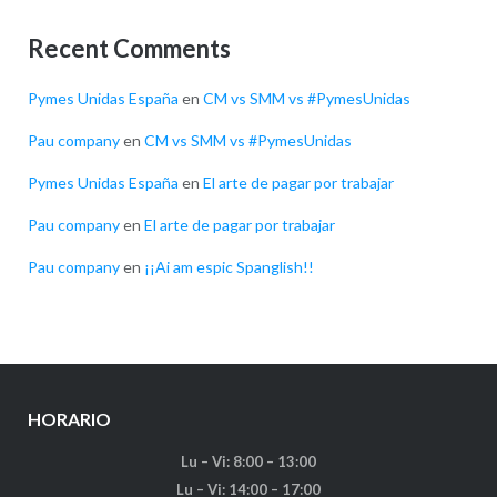
Recent Comments
Pymes Unidas España
en
CM vs SMM vs #PymesUnidas
Pau company
en
CM vs SMM vs #PymesUnidas
Pymes Unidas España
en
El arte de pagar por trabajar
Pau company
en
El arte de pagar por trabajar
Pau company
en
¡¡Ai am espic Spanglish!!
HORARIO
Lu – Vi: 8:00 – 13:00
Lu – Vi: 14:00 – 17:00