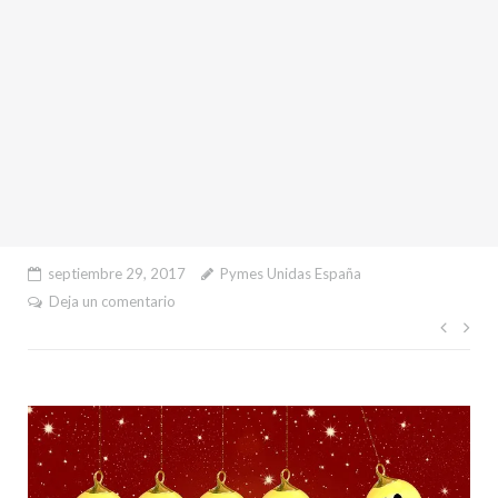
septiembre 29, 2017
Pymes Unidas España
Deja un comentario
Nave
de
entr