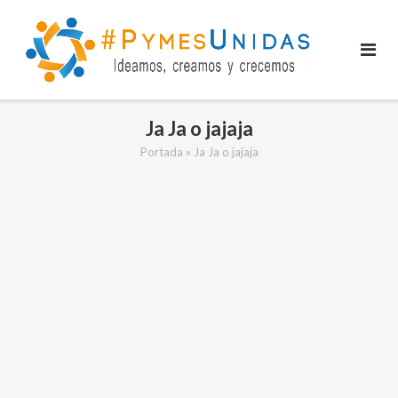
Saltar
al
contenido
Ja Ja o jajaja
Portada
»
Ja Ja o jajaja