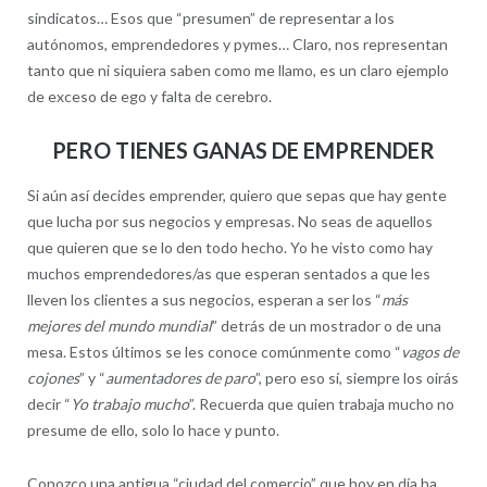
sindicatos… Esos que “presumen” de representar a los
autónomos, emprendedores y pymes… Claro, nos representan
tanto que ni siquiera saben como me llamo, es un claro ejemplo
de exceso de ego y falta de cerebro.
PERO TIENES GANAS DE EMPRENDER
Si aún así decides emprender, quiero que sepas que hay gente
que lucha por sus negocios y empresas. No seas de aquellos
que quieren que se lo den todo hecho. Yo he visto como hay
muchos emprendedores/as que esperan sentados a que les
lleven los clientes a sus negocios, esperan a ser los “
más
mejores del mundo mundial
” detrás de un mostrador o de una
mesa. Estos últimos se les conoce comúnmente como “
vagos de
cojones
” y “
aumentadores de paro
”, pero eso sí, siempre los oirás
decir “
Yo trabajo mucho
”. Recuerda que quien trabaja mucho no
presume de ello, solo lo hace y punto.
Conozco una antigua “ciudad del comercio” que hoy en día ha