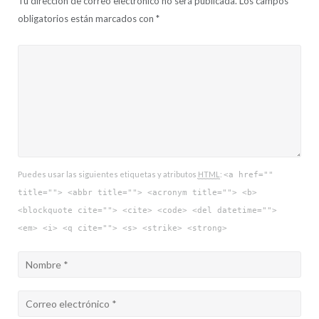
Tu dirección de correo electrónico no será publicada.
Los campos
obligatorios están marcados con
*
Puedes usar las siguientes etiquetas y atributos
HTML
:
<a href=""
title=""> <abbr title=""> <acronym title=""> <b>
<blockquote cite=""> <cite> <code> <del datetime="">
<em> <i> <q cite=""> <s> <strike> <strong>