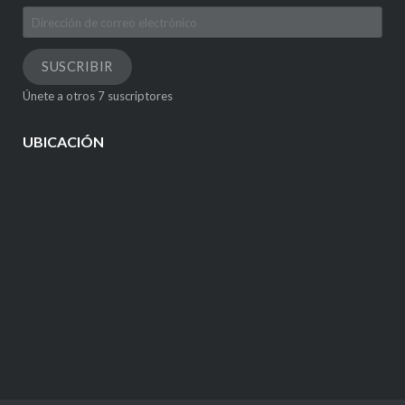
Dirección
de
correo
SUSCRIBIR
electrónico
Únete a otros 7 suscriptores
UBICACIÓN