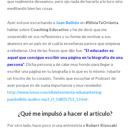
que realmente deseamos, pero ojo nada de hacerlo a lo loco sino
meditando bien las cosas.
Ayer estuve escuchando a
Juan Bellido
en
#SilviaTeOrienta
hablar sobre
Coaching Educativo
y he de decir que me
sorprendió oír sus reflexiones y su forma de motivar a sus
alumnos en un país en el cuál la enseñanza parece que empieza
a rebelarse. Una de las frases que dijo fue:
“El educador es
aquel que consigue escribir una página en la biografía de una
persona”
. Dicha persona a de calar muy hondo para llegar a
escribir una página en tu biografía o lo que es lo mismo: robarte
un trocito de tu corazón. Tenéis que escuchar el Podcast de
ayer porque es de suma importancia y muy revelador
http://www.ivoox.com/silviateorienta-edumarketing-
juanbellido-audios-mp3_rf_16801713_1.html
.
¿Qué me impulsó a hacer el artículo?
Por otro lado, hace poco vi una entrevista a
Robert Kiyosaki