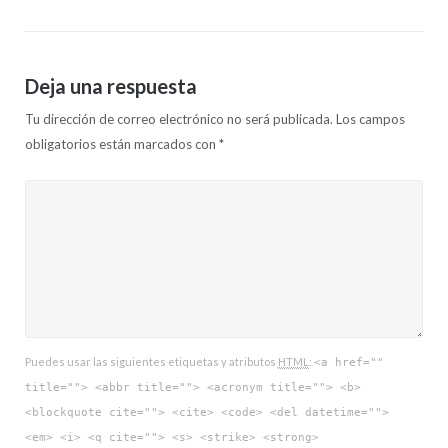
Deja una respuesta
Tu dirección de correo electrónico no será publicada.
Los campos
obligatorios están marcados con
*
Puedes usar las siguientes etiquetas y atributos
HTML
:
<a href=""
title=""> <abbr title=""> <acronym title=""> <b>
<blockquote cite=""> <cite> <code> <del datetime="">
<em> <i> <q cite=""> <s> <strike> <strong>