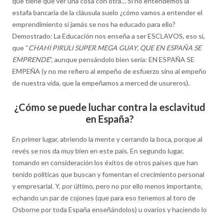
que tiene que ver una cosa con otra… Si no entendemos la
estafa bancaria de la cláusula suelo ¿cómo vamos a entender el
emprendimiento si jamás se nos ha educado para ello?
Demostrado: La Educación nos enseña a ser ESCLAVOS, eso sí,
que “
CHAHI PIRULI SUPER MEGA GUAY, QUE EN ESPAÑA SE
EMPRENDE
”, aunque pensándolo bien sería: EN ESPAÑA SE
EMPEÑA (y no me refiero al empeño de esfuerzo sino al empeño
de nuestra vida, que la empeñamos a merced de usureros).
¿Cómo se puede luchar contra la esclavitud
en España?
En primer lugar, abriendo la mente y cerrando la boca, porque al
revés se nos da muy bien en este país. En segundo lugar,
tomando en consideración los éxitos de otros países que han
tenido políticas que buscan y fomentan el crecimiento personal
y empresarial. Y, por último, pero no por ello menos importante,
echando un par de cojones (que para eso tenemos al toro de
Osborne por toda España enseñándolos) u ovarios y haciendo lo