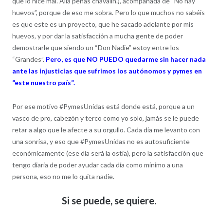
que lo hice mal. Allá penas chavalín.), acompañada de “No hay
huevos”, porque de eso me sobra. Pero lo que muchos no sabéis
es que este es un proyecto, que he sacado adelante por mis
huevos, y por dar la satisfacción a mucha gente de poder
demostrarle que siendo un “Don Nadie” estoy entre los
“Grandes”.
Pero, es que NO PUEDO quedarme sin hacer nada
ante las injusticias que sufrimos los autónomos y pymes en
“este nuestro país”.
Por ese motivo #PymesUnidas está donde está, porque a un
vasco de pro, cabezón y terco como yo solo, jamás se le puede
retar a algo que le afecte a su orgullo. Cada día me levanto con
una sonrisa, y eso que #PymesUnidas no es autosuficiente
económicamente (ese día será la ostia), pero la satisfacción que
tengo diaria de poder ayudar cada día como mínimo a una
persona, eso no me lo quita nadie.
Si se puede, se quiere.