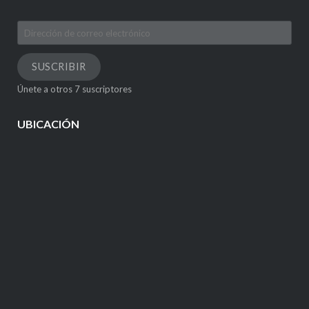
Dirección
de
correo
SUSCRIBIR
electrónico
Únete a otros 7 suscriptores
UBICACIÓN