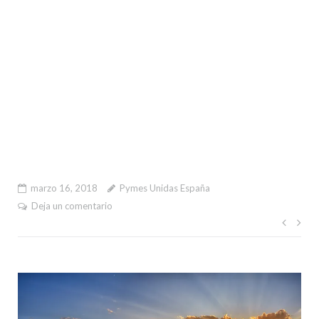
marzo 16, 2018
Pymes Unidas España
Deja un comentario
Nave
de
entr