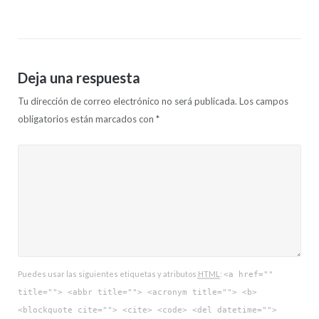
Deja una respuesta
Tu dirección de correo electrónico no será publicada.
Los campos
obligatorios están marcados con
*
Puedes usar las siguientes etiquetas y atributos
HTML
:
<a href=""
title=""> <abbr title=""> <acronym title=""> <b>
<blockquote cite=""> <cite> <code> <del datetime="">