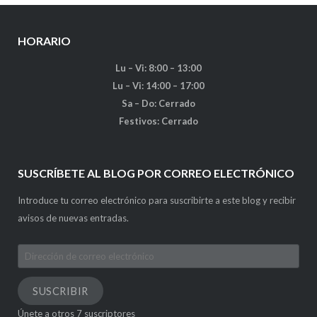
HORARIO
Lu – Vi: 8:00 – 13:00
Lu – Vi: 14:00 – 17:00
Sa – Do: Cerrado
Festivos: Cerrado
SUSCRÍBETE AL BLOG POR CORREO ELECTRÓNICO
Introduce tu correo electrónico para suscribirte a este blog y recibir
avisos de nuevas entradas.
Dirección
de
correo
SUSCRIBIR
electrónico
Únete a otros 7 suscriptores