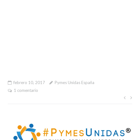
febrero 10, 2017
Pymes Unidas España
1 comentario
Nave
de
entr