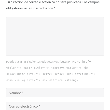
Tu dirección de correo electrónico no será publicada.
Los campos
obligatorios están marcados con
*
Puedes usar las siguientes etiquetas y atributos
HTML
:
<a href=""
title=""> <abbr title=""> <acronym title=""> <b>
<blockquote cite=""> <cite> <code> <del datetime="">
<em> <i> <q cite=""> <s> <strike> <strong>