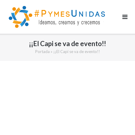
Saltar
al
contenido
¡¡El Capi se va de evento!!
Portada
»
¡¡El Capi se va de evento!!