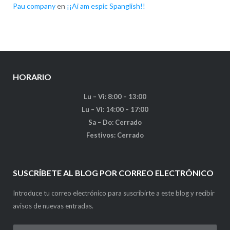
Pau company
en
¡¡Ai am espic Spanglish!!
HORARIO
Lu – Vi: 8:00 – 13:00
Lu – Vi: 14:00 – 17:00
Sa – Do: Cerrado
Festivos: Cerrado
SUSCRÍBETE AL BLOG POR CORREO ELECTRÓNICO
Introduce tu correo electrónico para suscribirte a este blog y recibir
avisos de nuevas entradas.
Dirección