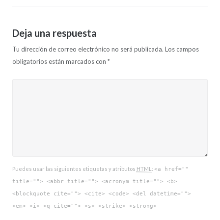
Deja una respuesta
Tu dirección de correo electrónico no será publicada.
Los campos
obligatorios están marcados con
*
Puedes usar las siguientes etiquetas y atributos
HTML
:
<a href=""
title=""> <abbr title=""> <acronym title=""> <b>
<blockquote cite=""> <cite> <code> <del datetime="">
<em> <i> <q cite=""> <s> <strike> <strong>