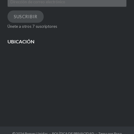
de
correo
SUSCRIBIR
electrónico
Únete a otros 7 suscriptores
UBICACIÓN
© 2026
Pymes Unidas
POLÍTICA DE PRIVACIDAD
Tema por
Puro