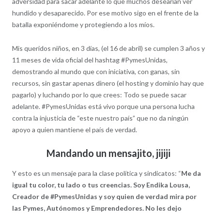
adversidad para sacar adelante lo que muchos desearían ver
hundido y desaparecido. Por ese motivo sigo en el frente de la
batalla exponiéndome y protegiendo a los míos.
Mis queridos niños, en 3 días, (el 16 de abril) se cumplen 3 años y
11 meses de vida oficial del hashtag #PymesUnidas,
demostrando al mundo que con iniciativa, con ganas, sin
recursos, sin gastar apenas dinero (el hosting y dominio hay que
pagarlo) y luchando por lo que crees: Todo se puede sacar
adelante. #PymesUnidas está vivo porque una persona lucha
contra la injusticia de “este nuestro país” que no da ningún
apoyo a quien mantiene el país de verdad.
Mandando un mensajito, jijiji
Y esto es un mensaje para la clase política y sindicatos: “
Me da
igual tu color, tu lado o tus creencias. Soy Endika Lousa,
Creador de #PymesUnidas y soy quien de verdad mira por
las Pymes, Autónomos y Emprendedores. No les dejo