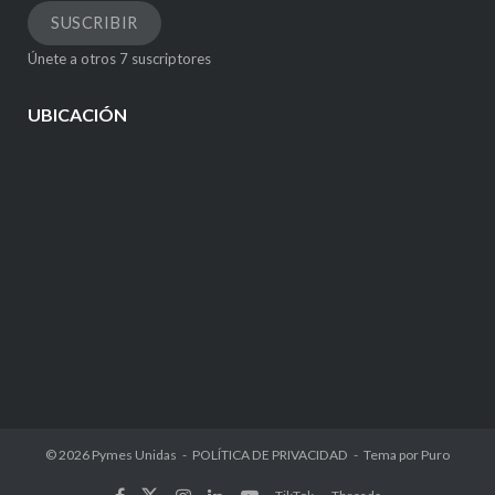
correo
SUSCRIBIR
electrónico
Únete a otros 7 suscriptores
UBICACIÓN
© 2026
Pymes Unidas
POLÍTICA DE PRIVACIDAD
Tema por
Puro