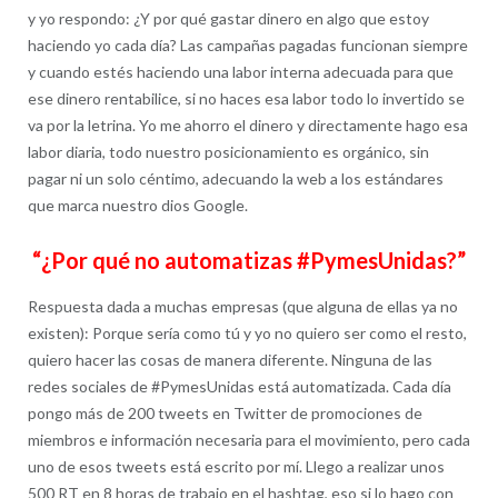
y yo respondo: ¿Y por qué gastar dinero en algo que estoy
haciendo yo cada día? Las campañas pagadas funcionan siempre
y cuando estés haciendo una labor interna adecuada para que
ese dinero rentabilice, si no haces esa labor todo lo invertido se
va por la letrina. Yo me ahorro el dinero y directamente hago esa
labor diaria, todo nuestro posicionamiento es orgánico, sin
pagar ni un solo céntimo, adecuando la web a los estándares
que marca nuestro dios Google.
“¿Por qué no automatizas #PymesUnidas?”
Respuesta dada a muchas empresas (que alguna de ellas ya no
existen): Porque sería como tú y yo no quiero ser como el resto,
quiero hacer las cosas de manera diferente. Ninguna de las
redes sociales de #PymesUnidas está automatizada. Cada día
pongo más de 200 tweets en Twitter de promociones de
miembros e información necesaria para el movimiento, pero cada
uno de esos tweets está escrito por mí. Llego a realizar unos
500 RT en 8 horas de trabajo en el hashtag, eso si lo hago con