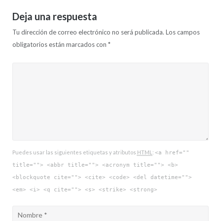
Deja una respuesta
Tu dirección de correo electrónico no será publicada.
Los campos
obligatorios están marcados con
*
Puedes usar las siguientes etiquetas y atributos
HTML
:
<a href=""
title=""> <abbr title=""> <acronym title=""> <b>
<blockquote cite=""> <cite> <code> <del datetime="">
<em> <i> <q cite=""> <s> <strike> <strong>