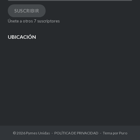
de
correo
SUSCRIBIR
electrónico
Únete a otros 7 suscriptores
UBICACIÓN
© 2026
Pymes Unidas
POLÍTICA DE PRIVACIDAD
Tema por
Puro