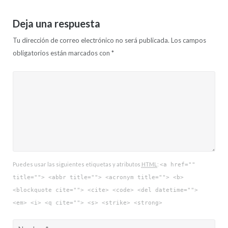
Deja una respuesta
Tu dirección de correo electrónico no será publicada.
Los campos
obligatorios están marcados con
*
Puedes usar las siguientes etiquetas y atributos
HTML
:
<a href=""
title=""> <abbr title=""> <acronym title=""> <b>
<blockquote cite=""> <cite> <code> <del datetime="">
<em> <i> <q cite=""> <s> <strike> <strong>