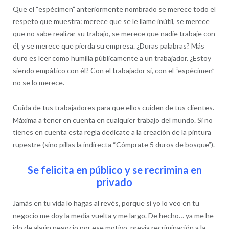
Que el “espécimen” anteriormente nombrado se merece todo el
respeto que muestra: merece que se le llame inútil, se merece
que no sabe realizar su trabajo, se merece que nadie trabaje con
él, y se merece que pierda su empresa. ¿Duras palabras? Más
duro es leer como humilla públicamente a un trabajador. ¿Estoy
siendo empático con él? Con el trabajador si, con el “espécimen”
no se lo merece.
Cuida de tus trabajadores para que ellos cuiden de tus clientes.
Máxima a tener en cuenta en cualquier trabajo del mundo. Si no
tienes en cuenta esta regla dedícate a la creación de la pintura
rupestre (sino pillas la indirecta “Cómprate 5 duros de bosque”).
Se felicita en público y se recrimina en
privado
Jamás en tu vida lo hagas al revés, porque si yo lo veo en tu
negocio me doy la media vuelta y me largo. De hecho… ya me he
ido de algún negocio por ese motivo, previa recriminación a la