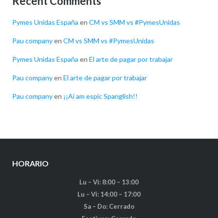
Recent Comments
Pymes Unidas España
en
CM vs SMM vs #PymesUnidas
Pau company
en
CM vs SMM vs #PymesUnidas
Pymes Unidas España
en
El arte de pagar por trabajar
Pau company
en
El arte de pagar por trabajar
Pau company
en
¡¡Ai am espic Spanglish!!
HORARIO
Lu – Vi: 8:00 – 13:00
Lu – Vi: 14:00 – 17:00
Sa – Do: Cerrado