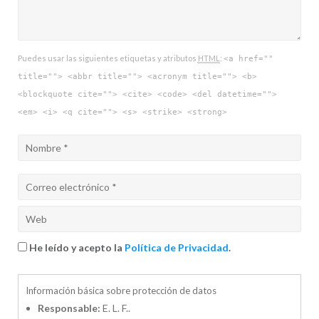
Puedes usar las siguientes etiquetas y atributos
HTML
:
<a href=""
title=""> <abbr title=""> <acronym title=""> <b>
<blockquote cite=""> <cite> <code> <del datetime="">
<em> <i> <q cite=""> <s> <strike> <strong>
He leído y acepto la
Política de Privacidad
.
Información básica sobre protección de datos
Responsable:
E. L. F..