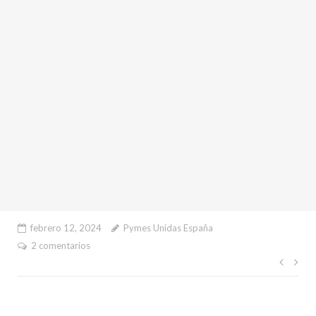
febrero 12, 2024
Pymes Unidas España
2 comentarios
Nave
de
entr