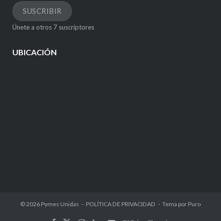
correo
SUSCRIBIR
electrónico
Únete a otros 7 suscriptores
UBICACIÓN
© 2026
Pymes Unidas
POLÍTICA DE PRIVACIDAD
Tema por
Puro