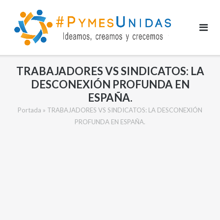
Saltar
al
contenido
TRABAJADORES VS SINDICATOS: LA
DESCONEXIÓN PROFUNDA EN
ESPAÑA.
Portada
»
TRABAJADORES VS SINDICATOS: LA DESCONEXIÓN
PROFUNDA EN ESPAÑA.