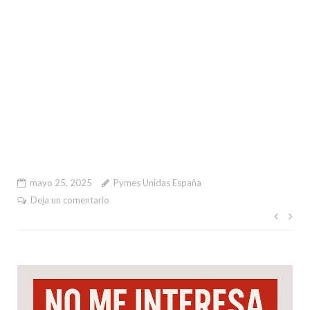
mayo 25, 2025
Pymes Unidas España
Deja un comentario
Nave
de
entr