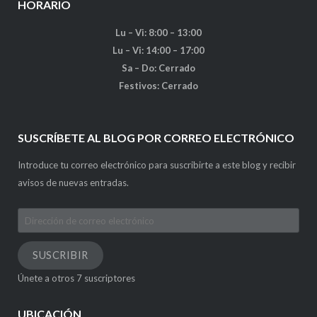
HORARIO
Lu – Vi: 8:00 – 13:00
Lu – Vi: 14:00 – 17:00
Sa – Do: Cerrado
Festivos: Cerrado
SUSCRÍBETE AL BLOG POR CORREO ELECTRÓNICO
Introduce tu correo electrónico para suscribirte a este blog y recibir
avisos de nuevas entradas.
Dirección
de
correo
SUSCRIBIR
electrónico
Únete a otros 7 suscriptores
UBICACIÓN