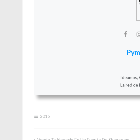
Pym
Ideamos, 
La red de 
2015
Vende Tu Negocio En Un Evento De Showroom.