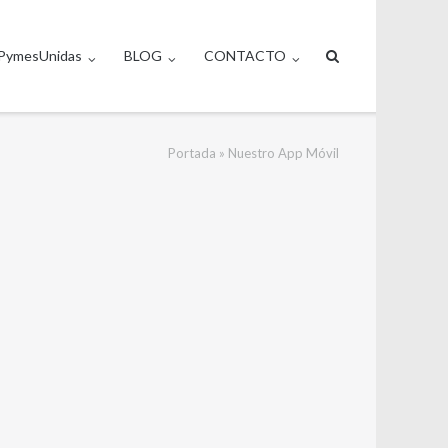
PymesUnidas
BLOG
CONTACTO
Portada
»
Nuestro App Móvil