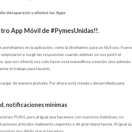
le desapareció y eliminó las Apps
stro App Móvil de #PymesUnidas!!
.
 pondríamos en la aplicación, como la diseñamos para un fácil uso. Fuer
 empezaron a surgir las respuestas cuando además se nos juntó el
 que nos ofreció nos solo hacer esta maravillosa creación sino además
tarme el trabajo para hacerlo.
scargar de manera gratuita. Por ahora está creada y desarrollada para
d, notificaciones mínimas
aciones PUSH, pero al igual que hacemos con nuestros boletines, no
aciones artículos realmente urgentes o de gran importancia. Al igual q
vosotros nos digáis que lo hacemos.