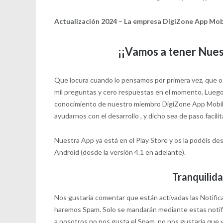
Actualización 2024
–
La empresa DigiZone App Mobi
¡¡Vamos a tener Nue
Que locura cuando lo pensamos por primera vez, que os
mil preguntas y cero respuestas en el momento. Luego
conocimiento de nuestro miembro DigiZone App Mobile,
ayudarnos con el desarrollo , y dicho sea de paso facili
Nuestra App ya está en el Play Store y os la podéis de
Android (desde la versión 4.1 en adelante).
Tranquilida
Nos gustaría comentar que están activadas las Notific
haremos Spam. Solo se mandarán mediante estas notific
a nosotros no nos gusta el Spam, no nos gustaría que 