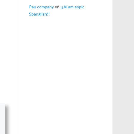
Pau company
en
¡¡Ai am espic
Spanglish!!