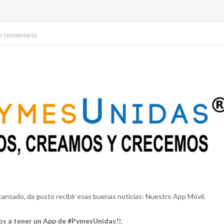
n comentario
cansado, da gusto recibir esas buenas noticias: Nuestro App Móvil.
os a tener un App de #PymesUnidas!!
.