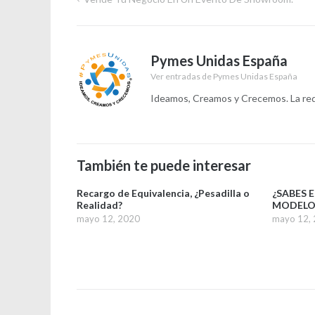
Navegación
de
Pymes Unidas España
entradas
Ver entradas de Pymes Unidas España
Ideamos, Creamos y Crecemos. La red 
También te puede interesar
Recargo de Equivalencia, ¿Pesadilla o
¿SABES 
Realidad?
MODELO 
mayo 12, 2020
mayo 12,