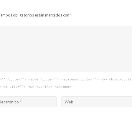
campos obligatorios están marcados con
*
="" title=""> <abbr title=""> <acronym title=""> <b> <blockquote
> <q cite=""> <s> <strike> <strong>