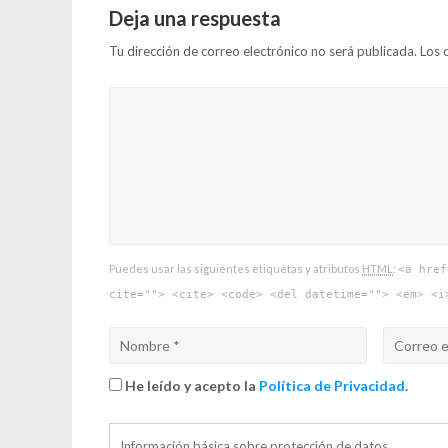
Deja una respuesta
Tu dirección de correo electrónico no será publicada.
Los 
Puedes usar las siguientes etiquetas y atributos
HTML
:
<a href
cite=""> <cite> <code> <del datetime=""> <em> <i
He leído y acepto la
Política de Privacidad
.
Información básica sobre protección de datos