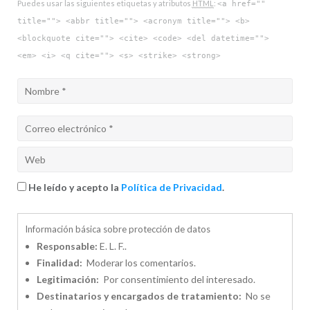
Puedes usar las siguientes etiquetas y atributos
HTML
:
<a href=""
title=""> <abbr title=""> <acronym title=""> <b>
<blockquote cite=""> <cite> <code> <del datetime="">
<em> <i> <q cite=""> <s> <strike> <strong>
He leído y acepto la
Política de Privacidad
.
Información básica sobre protección de datos
Responsable:
E. L. F..
Finalidad:
Moderar los comentarios.
Legitimación:
Por consentimiento del interesado.
Destinatarios y encargados de tratamiento:
No se