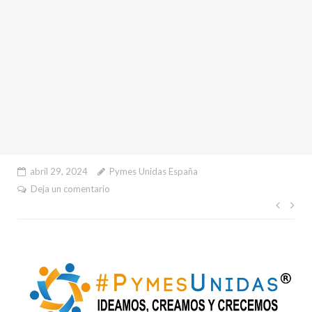
abril 29, 2024
Pymes Unidas España
Deja un comentario
Nave
de
entr