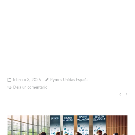
febrero 3, 2025
Pymes Unidas España
Deja un comentario
Nave
de
entr