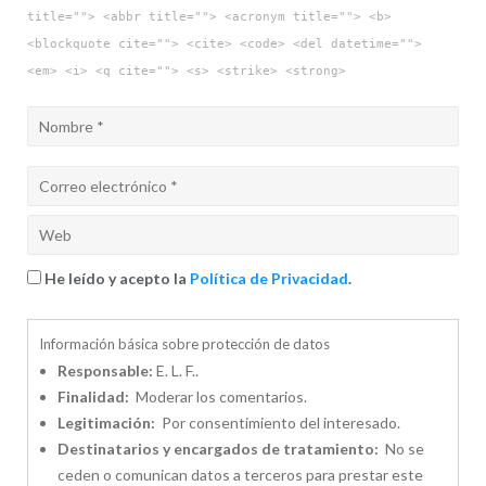
title=""> <abbr title=""> <acronym title=""> <b>
<blockquote cite=""> <cite> <code> <del datetime="">
<em> <i> <q cite=""> <s> <strike> <strong>
He leído y acepto la
Política de Privacidad
.
Información básica sobre protección de datos
Responsable:
E. L. F..
Finalidad:
Moderar los comentarios.
Legitimación:
Por consentimiento del interesado.
Destinatarios y encargados de tratamiento:
No se
ceden o comunican datos a terceros para prestar este