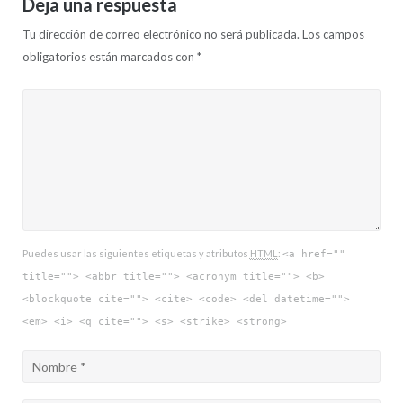
Deja una respuesta
Tu dirección de correo electrónico no será publicada.
Los campos
obligatorios están marcados con
*
Puedes usar las siguientes etiquetas y atributos
HTML
:
<a href=""
title=""> <abbr title=""> <acronym title=""> <b>
<blockquote cite=""> <cite> <code> <del datetime="">
<em> <i> <q cite=""> <s> <strike> <strong>